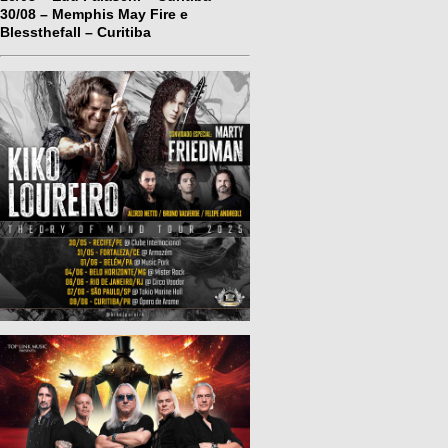
30/08 – Memphis May Fire e
Blessthefall – Curitiba