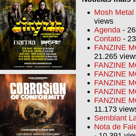
Mosh Metal F
views
Agenda
- 26
Contato
- 23
FANZINE MO
21.265 view
FANZINE MO
FANZINE MO
FANZINE MO
FANZINE M
FANZINE MO
11.173 view
Semblant La
Nota de Fal
- 10.391 vi