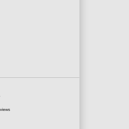
s
 views