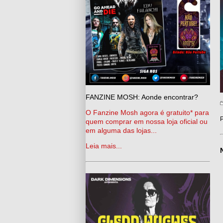
FANZINE MOSH: Aonde encontrar?
O Fanzine Mosh agora é gratuito* para
P
quem comprar em nossa loja oficial ou
em alguma das lojas...
Leia mais...