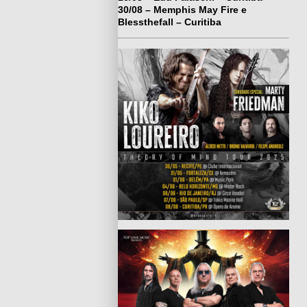
30/08 – Memphis May Fire e
Blessthefall – Curitiba