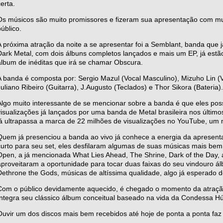
erta.
Os músicos são muito promissores e fizeram sua apresentação com mu
público.
A próxima atração da noite a se apresentar foi a Semblant, banda que j
Dark Metal, com dois álbuns completos lançados e mais um EP, já est
álbum de inéditas que irá se chamar Obscura.
A banda é composta por: Sergio Mazul (Vocal Masculino), Mizuho Lin (V
Juliano Ribeiro (Guitarra), J.Augusto (Teclados) e Thor Sikora (Bateria).
Algo muito interessante de se mencionar sobre a banda é que eles po
visualizações já lançados por uma banda de Metal brasileira nos últim
já ultrapassa a marca de 22 milhões de visualizações no YouTube, um
Quem já presenciou a banda ao vivo já conhece a energia da apresen
curto para seu set, eles desfilaram algumas de suas músicas mais bem
Open, a já mencionada What Lies Ahead, The Shrine, Dark of the Day,
aproveitaram a oportunidade para tocar duas faixas do seu vindouro 
Dethrone the Gods, músicas de altíssima qualidade, algo já esperado 
Com o público devidamente aquecido, é chegado o momento da atração p
íntegra seu clássico álbum conceitual baseado na vida da Condessa Hú
Ouvir um dos discos mais bem recebidos até hoje de ponta a ponta faz 