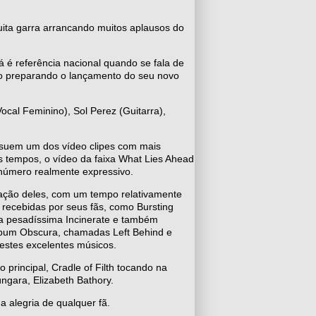
ita garra arrancando muitos aplausos do
á é referência nacional quando se fala de
ão preparando o lançamento do seu novo
ocal Feminino), Sol Perez (Guitarra),
ssuem um dos vídeo clipes com mais
os tempos, o vídeo da faixa What Lies Ahead
 número realmente expressivo.
tação deles, com um tempo relativamente
 recebidas por seus fãs, como Bursting
 a pesadíssima Incinerate e também
álbum Obscura, chamadas Left Behind e
destes excelentes músicos.
rincipal, Cradle of Filth tocando na
ngara, Elizabeth Bathory.
a alegria de qualquer fã.