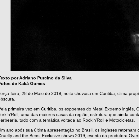
Texto por Adriano Purcino da Silva
Fotos de Kaká Gomes
Terça-feira, 28 de Maio de 2019, noite chuvosa em Curitiba, clima pro
obscura.
Pela primeira vez em Curitiba, os expoentes do Metal Extremo inglês, C
Tork’n’Roll, uma das maiores casas da região, estrutura que ainda cont
barbearia, tudo com a temática voltada ao Rock’n’Roll e Motocicletas.
Um ano após sua última apresentação no Brasil, os ingleses retornam
Cruelty and the Beast Exclusive shows 2019, evento da produtora Over