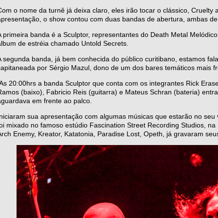
Com o nome da turnê já deixa claro, eles irão tocar o clássico, Cruelty 
apresentação, o show contou com duas bandas de abertura, ambas de 
A primeira banda é a Sculptor, representantes do Death Metal Melódic
álbum de estréia chamado Untold Secrets.
A segunda banda, já bem conhecida do público curitibano, estamos fa
capitaneada por Sérgio Mazul, dono de um dos bares temáticos mais f
As 20:00hrs a banda Sculptor que conta com os integrantes Rick Eraser 
Ramos (baixo), Fabricio Reis (guitarra) e Mateus Schran (bateria) entra
aguardava em frente ao palco.
Iniciaram sua apresentação com algumas músicas que estarão no seu v
foi mixado no famoso estúdio Fascination Street Recording Studios, n
Arch Enemy, Kreator, Katatonia, Paradise Lost, Opeth, já gravaram seus