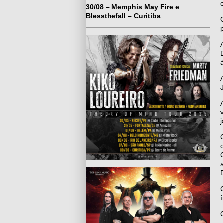
c
30/08 – Memphis May Fire e
Blessthefall – Curitiba