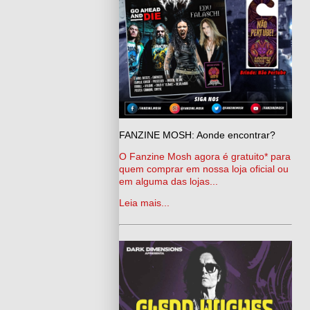
FANZINE MOSH: Aonde encontrar?
O Fanzine Mosh agora é gratuito* para
quem comprar em nossa loja oficial ou
em alguma das lojas...
Leia mais...