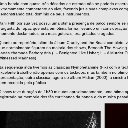
Uma banda com quase três décadas de estrada não se poderia esper
extremamente competente ao vivo, fazendo jus a suas complexas com
demonstrando total domínio de seus instrumentos.
Dani Filth por sua vez possui uma ótima presença de palco sempre se
garganta do rapaz que está em ótima forma, levando em consideração s
momento declamados, ora mais guturais, ora gritados e agudos.
Quanto ao repertório, além do álbum Cruelty and the Beast completo, 
que normalmente figuram na maioria dos shows, Beneath The Howling St
partes chamada Bathory Aria (I – Benighted Like Usher; II – A Murder O
Witnessed Madness).
Na sequencia inda tivemos as clássicas Nymphetamine (Fix) com a tecl
excelente trabalho não apenas com os teclados, mas também no ótimo d
apresentação, outra clássica, agora do álbum Midian (2000), a sinistr
bem recebida pelo público.
O show teve duração de 1h30 minutos aproximadamente, uma ótima apr
registrado na memória dos fãs curitibanos da banda e da música pesad