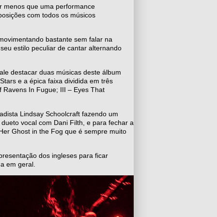
ar menos que uma performance
posições com todos os músicos
 movimentando bastante sem falar na
eu estilo peculiar de cantar alternando
vale destacar duas músicas deste álbum
ars e a épica faixa dividida em três
f Ravens In Fugue; III – Eyes That
adista Lindsay Schoolcraft fazendo um
ueto vocal com Dani Filth, e para fechar a
a Her Ghost in the Fog que é sempre muito
esentação dos ingleses para ficar
a em geral.