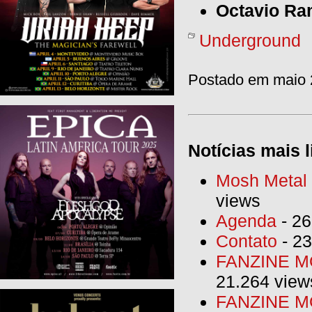
Octavio Ra
Underground
Postado em maio 2
Notícias mais l
Mosh Metal F
views
Agenda
- 26
Contato
- 23
FANZINE MO
21.264 view
FANZINE MO