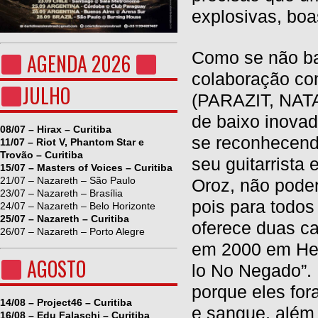
explosivas, bo
Como se não ba
AGENDA 2026
colaboração com
JULHO
(PARAZIT, NATA
de baixo inova
08/07 – Hirax – Curitiba
se reconhecend
11/07 – Riot V, Phantom Star e
Trovão – Curitiba
seu guitarrista
15/07 – Masters of Voices – Curitiba
21/07 – Nazareth – São Paulo
Oroz, não poder
23/07 – Nazareth – Brasília
pois para todo
24/07 – Nazareth – Belo Horizonte
25/07 – Nazareth – Curitiba
oferece duas 
26/07 – Nazareth – Porto Alegre
em 2000 em Her
AGOSTO
lo No Negado”.
porque eles for
14/08 – Project46 – Curitiba
e sangue, além 
16/08 – Edu Falaschi – Curitiba