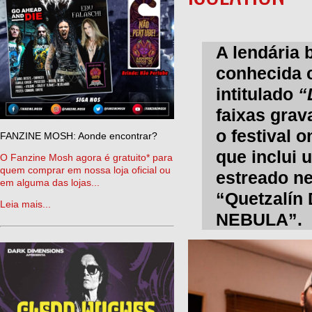
A lendária
conhecida 
intitulado
“
faixas gra
o festival
FANZINE MOSH: Aonde encontrar?
que inclui 
O Fanzine Mosh agora é gratuito* para
quem comprar em nossa loja oficial ou
estreado ne
em alguma das lojas...
“Quetzalín
Leia mais...
NEBULA”.