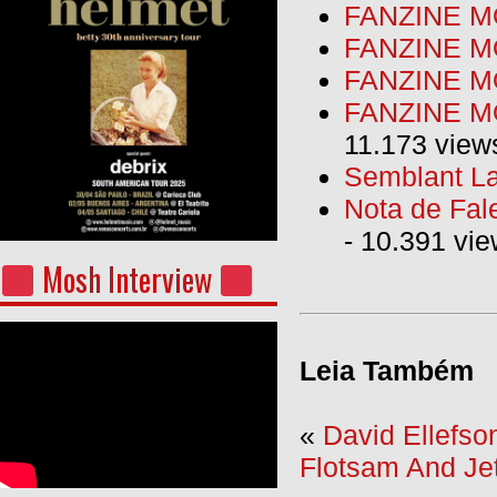
FANZINE MO
FANZINE MO
FANZINE M
FANZINE MO
11.173 view
Semblant La
Nota de Fal
- 10.391 vi
Mosh Interview
Leia Também
«
David Ellefso
Flotsam And Jet