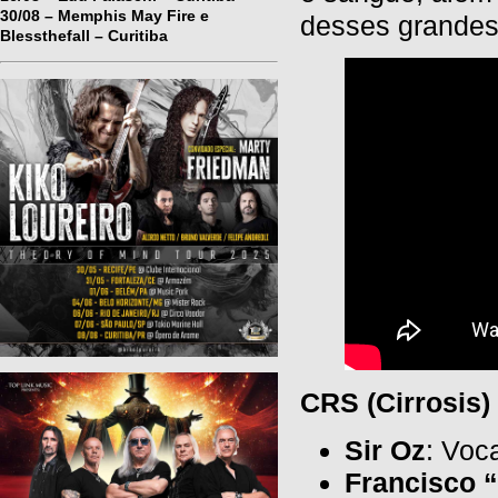
30/08 – Memphis May Fire e
desses grandes
Blessthefall – Curitiba
CRS (Cirrosis) 
Sir Oz
: Voc
Francisco 