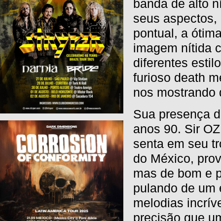
banda de alto 
seus aspectos,
pontual, a óti
imagem nítida 
diferentes est
furioso death 
nos mostrando 
Sua presença d
anos 90. Sir OZ
senta em seu tr
do México, pro
mas de bom e po
pulando de um e
melodias incrív
precisão que um