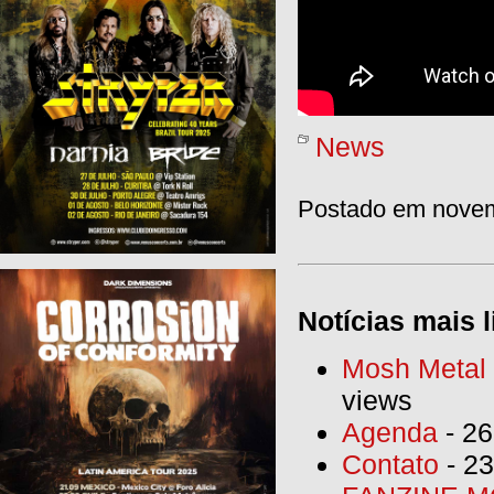
News
Postado em novem
Notícias mais l
Mosh Metal F
views
Agenda
- 26
Contato
- 23