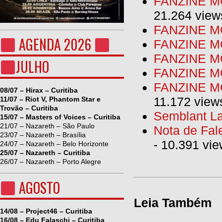
FANZINE MO
21.264 view
FANZINE MO
AGENDA 2026
FANZINE MO
FANZINE MO
JULHO
FANZINE M
FANZINE MO
08/07 – Hirax – Curitiba
11.172 view
11/07 – Riot V, Phantom Star e
Trovão – Curitiba
Semblant La
15/07 – Masters of Voices – Curitiba
21/07 – Nazareth – São Paulo
Nota de Fal
23/07 – Nazareth – Brasília
- 10.391 vi
24/07 – Nazareth – Belo Horizonte
25/07 – Nazareth – Curitiba
26/07 – Nazareth – Porto Alegre
AGOSTO
Leia Também
14/08 – Project46 – Curitiba
16/08 – Edu Falaschi – Curitiba