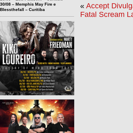
«
Accept Divulg
30/08 – Memphis May Fire e
Blessthefall – Curitiba
Fatal Scream La