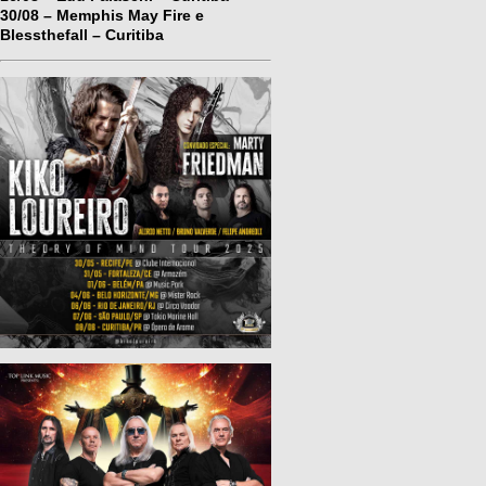
30/08 – Memphis May Fire e
Blessthefall – Curitiba