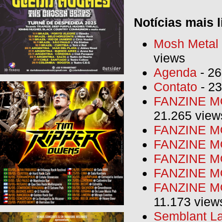
Notícias mais l
Mosh Metal F
views
Agenda
- 26
Contato
- 23
FANZINE MO
21.265 view
FANZINE MO
FANZINE MO
FANZINE MO
FANZINE M
FANZINE MO
11.173 view
Semblant La