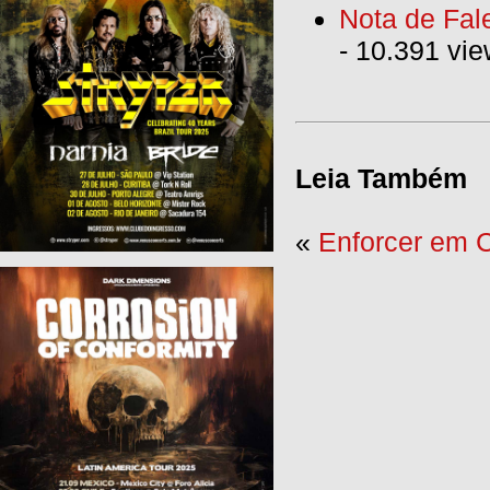
Nota de Fal
- 10.391 vi
Leia Também
«
Enforcer em C