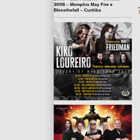
30/08 – Memphis May Fire e
Blessthefall – Curitiba