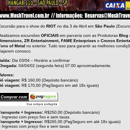
Excursão para o show do
RIOT
no dia 3 de Abril em
São Paulo
(Excurs
Realizamos excursões
OFICIAIS
em parceria com as Produtoras
Blog 
Dimensions, ZR Entertainment, FAME Enterprises
e
Cronos Entert
Tons of Metal
no exterior. Tudo isso para garantir as melhores condiç
viajarem conosco.
Saída:
Dia 03/04 – Horário a confirmar
Chegada:
04/04/02 (segunda feira) 07:00 aproximadamente.
Valores:
Só viagem:
R$ 160,00 (Depósito bancário)
Só viagem:
R$ 170,00 (PagSeguro em até 18x iguais)
Transporte + Ingresso:
R$250,00 (Depósito bancário)
– Ingresso com preço fixo e sem taxas.
Transporte + Ingresso:
R$265,00 (PagSeguro em até 18x iguais)
– Ingresso com preço fixo e sem taxas.