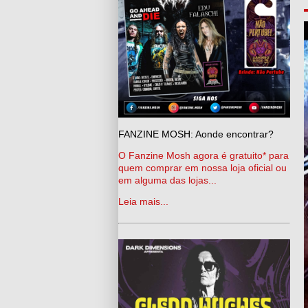
FANZINE MOSH: Aonde encontrar?
O Fanzine Mosh agora é gratuito* para
quem comprar em nossa loja oficial ou
em alguma das lojas...
Leia mais...