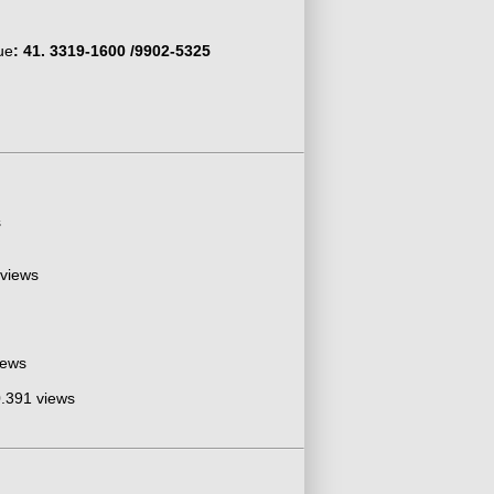
ue
: 41. 3319-1600 /
9902-5325
s
 views
iews
.391 views