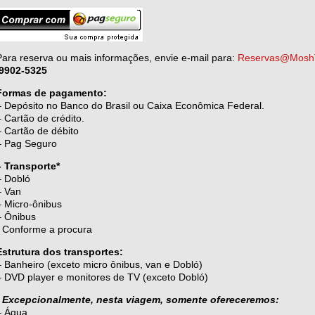
Para reserva ou mais informações, envie e-mail para:
Reservas@MoshT
9902-5325
Formas de pagamento:
– Depósito no Banco do Brasil ou Caixa Econômica Federal.
– Cartão de crédito.
– Cartão de débito
– Pag Seguro
– Transporte*
– Dobló
– Van
–
Micro-ônibus
–
Ô
nibus
* Conforme a procura
Estrutura dos transportes:
– Banheiro (exceto micro ônibus, van e Dobló)
– DVD player e monitores de TV (exceto Dobló)
Excepcionalmente, nesta viagem, somente ofereceremos:
– Água