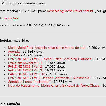
– Refrigerantes, comum e zero.
Para reserva envie e-mail para:
Reservas@MoshTravel.com.br
,
ou lig
Excursões
ostado em fevereiro 24th, 2016 @ 21:04 | 2.267 views
Notícias mais lidas
Mosh Metal Fest: Anuncia novo site e virada de lote
- 2.260 view
Agenda
- 26.194 views
Contato
- 23.240 views
FANZINE MOSH #16: Edição Física Com King Diamond
- 21.264
FANZINE MOSH Vol. 1
- 17.888 views
FANZINE MOSH Vol. 2
- 17.053 views
FANZINE MOSH Vol. 3
- 15.261 views
FANZINE MOSH VOL.10
- 15.119 views
FANZINE MOSH #13: Denner/Shermann + Miasthenia
- 11.172 v
Semblant Lança “Incinerate”
- 10.874 views
Nota de Falecimento: Morre Cherry Sickbeat do NervoChaos
- 10
Leia Também