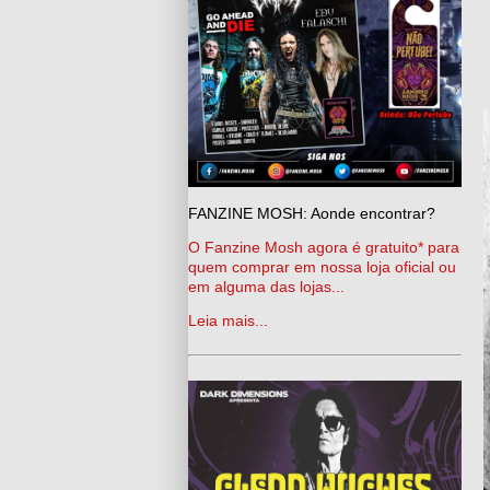
FANZINE MOSH: Aonde encontrar?
O Fanzine Mosh agora é gratuito* para
quem comprar em nossa loja oficial ou
em alguma das lojas...
Leia mais...