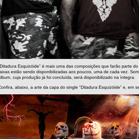
“Ditadura Esquizóide” é mais uma das composições que farão parte do 
faixas estão sendo disponibilizadas aos poucos, uma de cada vez. Some
álbum, cuja produção já foi concluída, será disponibilizado na íntegra.
Confira, abaixo, a arte da capa do single “Ditadura Esquizóide” e, em se