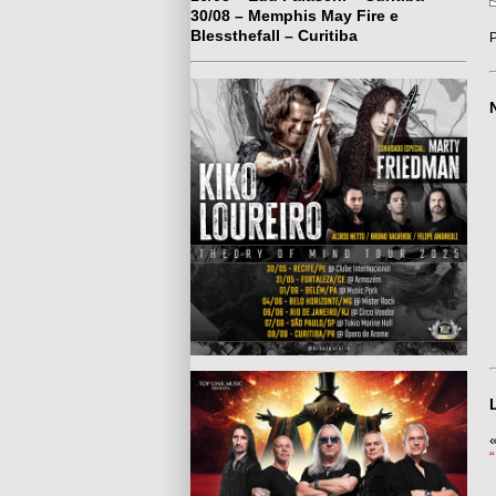
30/08 – Memphis May Fire e
Blessthefall – Curitiba
P