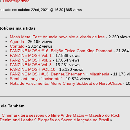
Uncategorized
ostado em outubro 22nd, 2021 @ 16:30 | 865 views
Notícias mais lidas
Mosh Metal Fest: Anuncia novo site e virada de lote
- 2.260 view
Agenda
- 26.195 views
Contato
- 23.242 views
FANZINE MOSH #16: Edição Física Com King Diamond
- 21.264
FANZINE MOSH Vol. 1
- 17.888 views
FANZINE MOSH Vol. 2
- 17.054 views
FANZINE MOSH Vol. 3
- 15.261 views
FANZINE MOSH VOL.10
- 15.120 views
FANZINE MOSH #13: Denner/Shermann + Miasthenia
- 11.173 v
Semblant Lança “Incinerate”
- 10.874 views
Nota de Falecimento: Morre Cherry Sickbeat do NervoChaos
- 10
Leia Também
«
Cinemark terá sessões do filme Andre Matos – Maestro do Rock
“Denim and Leather” Biografia do Saxon é lançada no Brasil
»