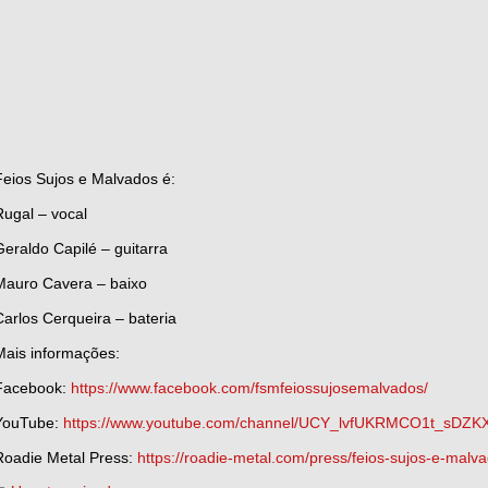
Feios Sujos e Malvados é:
Rugal – vocal
Geraldo Capilé – guitarra
Mauro Cavera – baixo
Carlos Cerqueira – bateria
Mais informações:
Facebook:
https://www.facebook.com/fsmfeiossujosemalvados/
YouTube:
https://www.youtube.com/channel/UCY_lvfUKRMCO1t_sDZ
Roadie Metal Press:
https://roadie-metal.com/press/feios-sujos-e-malv