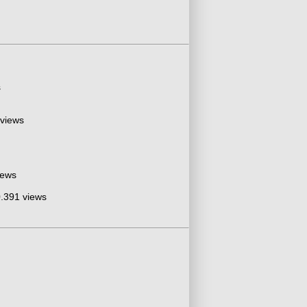
s
 views
iews
.391 views