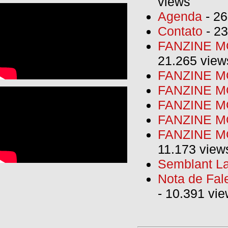
views
Agenda
- 26
Contato
- 23
FANZINE MO
21.265 view
FANZINE MO
FANZINE MO
FANZINE MO
FANZINE M
FANZINE MO
11.173 view
Semblant La
Nota de Fal
- 10.391 vi