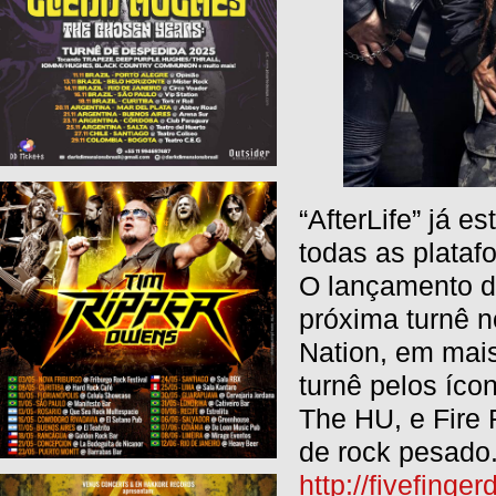
“AfterLife” já 
todas as plata
O lançamento d
próxima turnê n
Nation, em mai
turnê pelos íco
The HU, e Fire
de rock pesado
http://fivefing