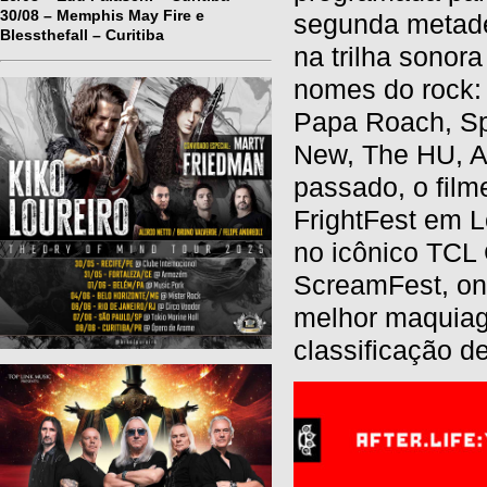
30/08 – Memphis May Fire e
segunda metade
Blessthefall – Curitiba
na trilha sonora
nomes do rock:
Papa Roach, Sp
New, The HU, A
passado, o film
FrightFest em L
no icônico TCL
ScreamFest, on
melhor maquiag
classificação 