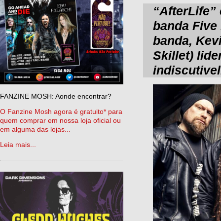
“AfterLife”
banda Five
banda, Kev
Skillet) li
indiscutive
FANZINE MOSH: Aonde encontrar?
O Fanzine Mosh agora é gratuito* para
quem comprar em nossa loja oficial ou
em alguma das lojas...
Leia mais...