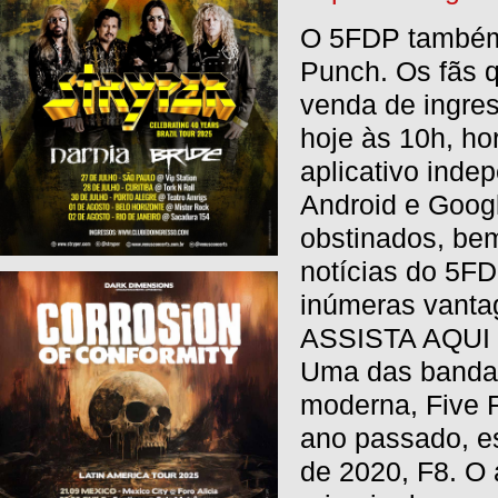
O 5FDP também l
Punch. Os fãs q
venda de ingres
hoje às 10h, ho
aplicativo inde
Android e Goog
obstinados, bem
notícias do 5F
inúmeras vantag
ASSISTA AQUI
Uma das bandas
moderna, Five F
ano passado, e
de 2020, F8. O 