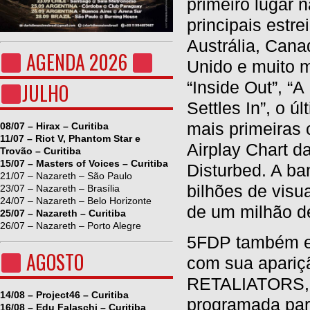
primeiro lugar
principais estr
Austrália, Cana
AGENDA 2026
Unido e muito m
“Inside Out”, “A
JULHO
Settles In”, o 
mais primeiras
08/07 – Hirax – Curitiba
11/07 – Riot V, Phantom Star e
Airplay Chart d
Trovão – Curitiba
15/07 – Masters of Voices – Curitiba
Disturbed. A ba
21/07 – Nazareth – São Paulo
bilhões de vis
23/07 – Nazareth – Brasília
24/07 – Nazareth – Belo Horizonte
de um milhão d
25/07 – Nazareth – Curitiba
26/07 – Nazareth – Porto Alegre
5FDP também es
AGOSTO
com sua apariçã
RETALIATORS, u
14/08 – Project46 – Curitiba
programada par
16/08 – Edu Falaschi – Curitiba