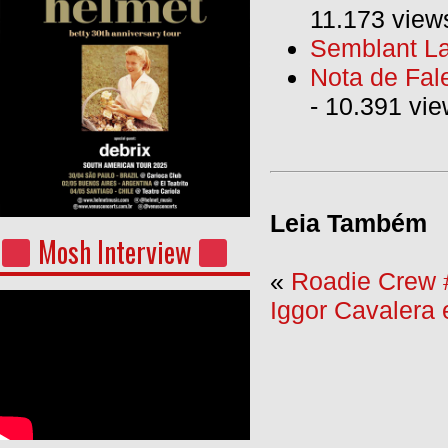
11.173 view
Semblant La
Nota de Fal
- 10.391 vi
Leia Também
Mosh Interview
«
Roadie Crew 
Iggor Cavalera 