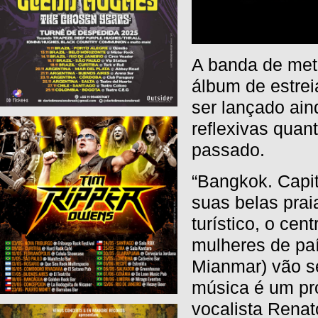
A banda de meta
álbum de estreia
ser lançado ain
reflexivas quan
passado.
“Bangkok. Capit
suas belas prai
turístico, o cen
mulheres de pa
Mianmar) vão se
música é um pro
vocalista Renat