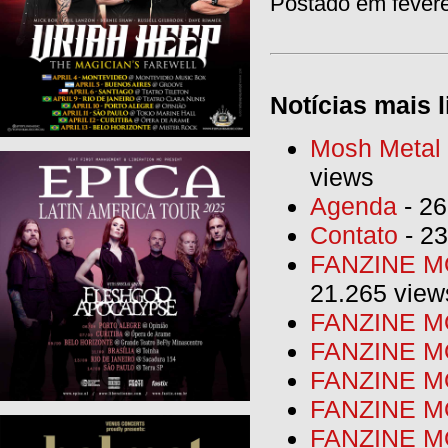
Postado em fevere
Notícias mais l
Mosh Metal F
views
Agenda
- 26
Contato
- 23
FANZINE MO
21.265 view
FANZINE MO
FANZINE MO
FANZINE MO
FANZINE M
FANZINE MO