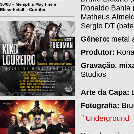
30/08 – Memphis May Fire e
Ronaldo Bahia (
Blessthefall – Curitiba
Matheus Almeida
Sérgio DT (bate
Gênero:
metal 
Produtor:
Rona
Gravação, mix
Studios
Arte da Capa:
Fotografia:
Bru
Underground