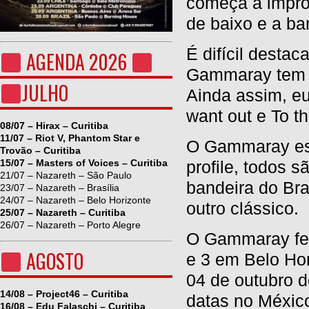
começa a impro
de baixo e a ba
É difícil desta
AGENDA 2026
Gammaray tem re
JULHO
Ainda assim, eu
want out e To th
08/07 – Hirax – Curitiba
11/07 – Riot V, Phantom Star e
O Gammaray esb
Trovão – Curitiba
15/07 – Masters of Voices – Curitiba
profile, todos s
21/07 – Nazareth – São Paulo
bandeira do Bra
23/07 – Nazareth – Brasília
24/07 – Nazareth – Belo Horizonte
outro clássico.
25/07 – Nazareth – Curitiba
26/07 – Nazareth – Porto Alegre
O Gammaray fez 
AGOSTO
e 3 em Belo Hor
04 de outubro 
14/08 – Project46 – Curitiba
datas no Méxic
16/08 – Edu Falaschi – Curitiba