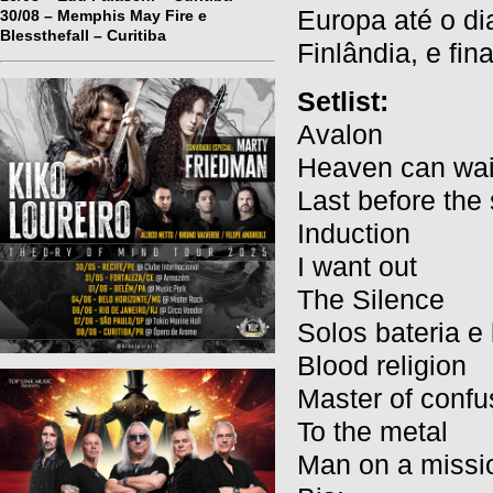
Europa até o d
30/08 – Memphis May Fire e
Blessthefall – Curitiba
Finlândia, e fin
Setlist:
Avalon
Heaven can wai
Last before the
Induction
I want out
The Silence
Solos bateria e
Blood religion
Master of confu
To the metal
Man on a missi