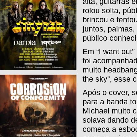
alta, guitarras
rolou solta, pú
brincou e tento
juntos, palmas,
público conheci
Em “I want out” 
foi acompanhada
muito headbang
the sky”, esse c
Após o cover, s
para a banda to
Michael muito c
solava dando de
começa a esboç