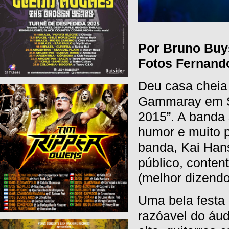
Por Bruno Buy
Fotos Fernand
Deu casa cheia 
Gammaray em Sã
2015”. A banda
humor e muito p
banda, Kai Hans
público, conten
(melhor dizendo
Uma bela festa 
razóavel do áud