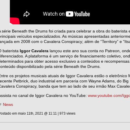
A série Beneath the Drums foi criada para celebrar a obra do baterist
principais veículos especializados. As músicas apresentadas anteriorme
lançada em 2008 com o Cavalera Conspiracy; além de “Territory” e “Its
O baterista
Iggor Cavalera
lançou este ano sua conta no Patreon, onde
diferenciados. A plataforma é um serviço de financiamento coletivo, on
determinados para obter acesso exclusivo a conteúdos e recompensas
conteúdo disponibilizado pela série Beneath the Drums.
Entre os projetos musicais atuais de Iggor Cavalera estão o eletrônico 
recente Petbrick, duo industrial em parceria com Wayne Adams, do Big
Cavalera Conspiracy, banda que tem ao lado de seu irmão Max Cavaler
Assista no canal de Iggor Cavalera no YouTube:
www.youtube.com/Igg
News
ostado em maio 11th, 2021 @ 11:11 | 973 views