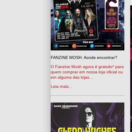
FANZINE MOSH: Aonde encontrar?
O Fanzine Mosh agora é gratuito* para
quem comprar em nossa loja oficial ou
em alguma das lojas...
Leia mais...