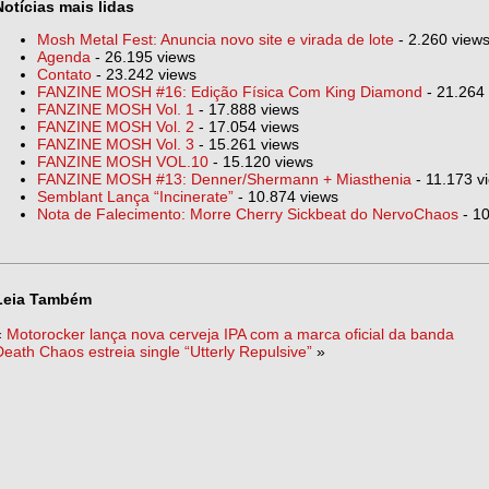
Notícias mais lidas
Mosh Metal Fest: Anuncia novo site e virada de lote
- 2.260 view
Agenda
- 26.195 views
Contato
- 23.242 views
FANZINE MOSH #16: Edição Física Com King Diamond
- 21.264
FANZINE MOSH Vol. 1
- 17.888 views
FANZINE MOSH Vol. 2
- 17.054 views
FANZINE MOSH Vol. 3
- 15.261 views
FANZINE MOSH VOL.10
- 15.120 views
FANZINE MOSH #13: Denner/Shermann + Miasthenia
- 11.173 v
Semblant Lança “Incinerate”
- 10.874 views
Nota de Falecimento: Morre Cherry Sickbeat do NervoChaos
- 10
Leia Também
«
Motorocker lança nova cerveja IPA com a marca oficial da banda
Death Chaos estreia single “Utterly Repulsive”
»