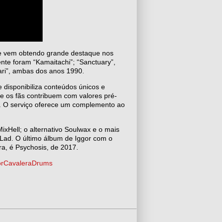
a e vem obtendo grande destaque nos
nte foram “Kamaitachi”; “Sanctuary”,
ari”, ambas dos anos 1990.
 disponibiliza conteúdos únicos e
de os fãs contribuem com valores pré-
. O serviço oferece um complemento ao
MixHell; o alternativo Soulwax e o mais
 Lad. O último álbum de Iggor com o
a, é Psychosis, de 2017.
orCavaleraDrums