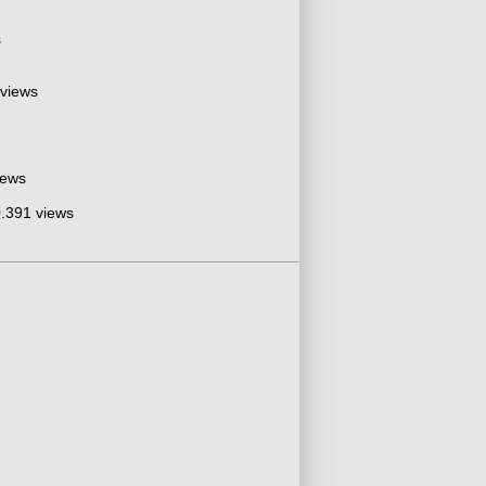
s
 views
iews
.391 views