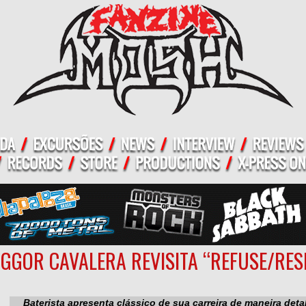
IGGOR CAVALERA REVISITA “REFUSE/RESI
Baterista apresenta clássico de sua carreira de maneira det