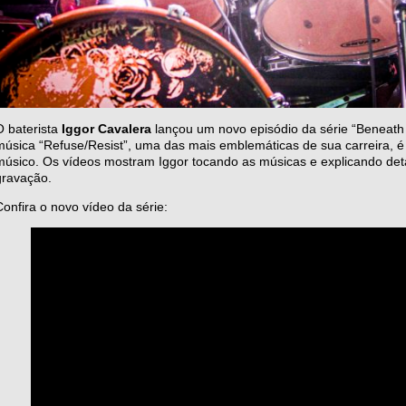
O baterista
Iggor Cavalera
lançou um novo episódio da série “Beneath
música “Refuse/Resist”, uma das mais emblemáticas de sua carreira, é o
músico. Os vídeos mostram Iggor tocando as músicas e explicando deta
gravação.
Confira o novo vídeo da série: