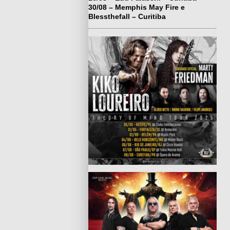
30/08 – Memphis May Fire e
Blessthefall – Curitiba