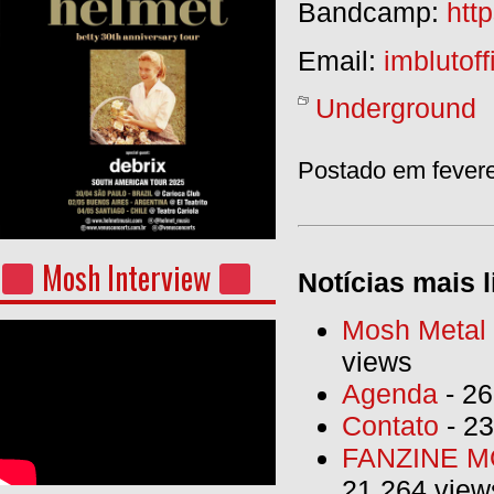
Bandcamp:
htt
Email:
imblutof
Underground
Postado em fevere
Mosh Interview
Notícias mais l
Mosh Metal F
views
Agenda
- 26
Contato
- 23
FANZINE MO
21.264 view