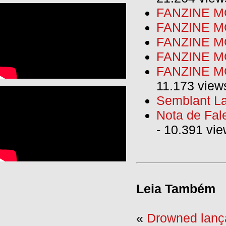
FANZINE MO
FANZINE MO
FANZINE MO
FANZINE M
FANZINE MO
11.173 view
Semblant La
Nota de Fal
- 10.391 vi
Leia Também
«
Drowned lança