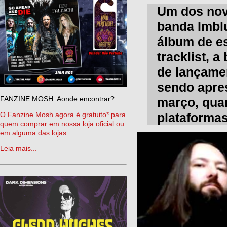
Um dos nov
banda Imbl
álbum de es
tracklist, 
de lançame
sendo apres
FANZINE MOSH: Aonde encontrar?
março, quan
O Fanzine Mosh agora é gratuito* para
plataformas
quem comprar em nossa loja oficial ou
em alguma das lojas...
Leia mais...