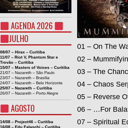
AGENDA 2026
JULHO
01 – On The 
08/07 – Hirax – Curitiba
11/07 – Riot V, Phantom Star e
02 – Mummifyi
Trovão – Curitiba
15/07 – Masters of Voices – Curitiba
03 – The Chanc
21/07 – Nazareth – São Paulo
23/07 – Nazareth – Brasília
04 – Chaos Ser
24/07 – Nazareth – Belo Horizonte
25/07 – Nazareth – Curitiba
26/07 – Nazareth – Porto Alegre
05 – Reverse O
AGOSTO
06 – …For Bal
07 – Spiritual 
14/08 – Project46 – Curitiba
16/08 – Edu Falaschi – Curitiba