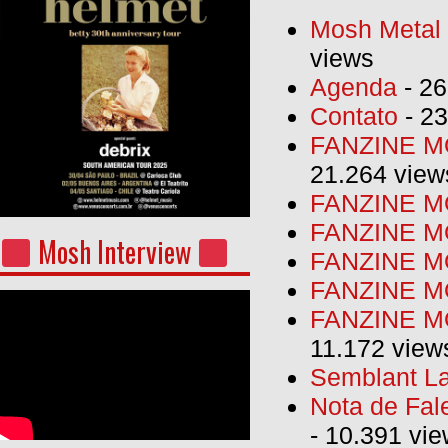
Mosh Metal F
views
Agenda
- 26
Contato
- 23
FANZINE MO
21.264 view
FANZINE MO
FANZINE MO
Mosh Interview
FANZINE MO
FANZINE M
FANZINE MO
11.172 view
Semblant La
Nota de Fal
- 10.391 vi