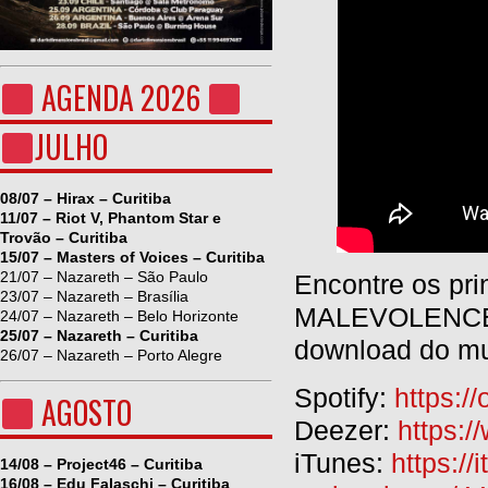
AGENDA 2026
JULHO
08/07 – Hirax – Curitiba
11/07 – Riot V, Phantom Star e
Trovão – Curitiba
15/07 – Masters of Voices – Curitiba
21/07 – Nazareth – São Paulo
Encontre os pr
23/07 – Nazareth – Brasília
MALEVOLENCE n
24/07 – Nazareth – Belo Horizonte
25/07 – Nazareth – Curitiba
download do mu
26/07 – Nazareth – Porto Alegre
Spotify:
https:/
AGOSTO
Deezer:
https:/
iTunes:
https://
14/08 – Project46 – Curitiba
16/08 – Edu Falaschi – Curitiba