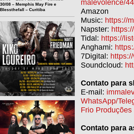
malevolence/4
30/08 – Memphis May Fire e
Amazon
Blessthefall – Curitiba
Music:
https:/
Napster:
https:
Tidal:
https://li
Anghami:
https
7Digital:
https:
Soundcloud:
ht
Contato para 
E-mail:
immale
WhatsApp/Teleg
Frio Produções
Contato para a