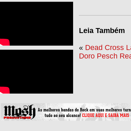
Leia Também
«
Dead Cross L
Doro Pesch Rea