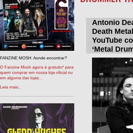
Antonio Dea
Death Met
YouTube co
‘Metal Dru
FANZINE MOSH: Aonde encontrar?
O Fanzine Mosh agora é gratuito* para
quem comprar em nossa loja oficial ou
em alguma das lojas...
Leia mais...