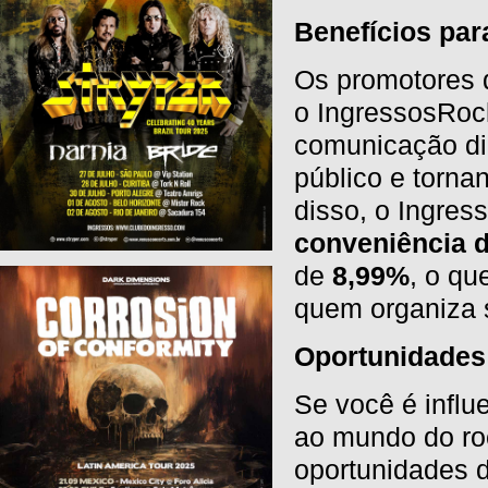
Benefícios pa
Os promotores d
o IngressosRock
comunicação dir
público e torna
disso, o Ingre
conveniência 
de
8,99%
, o qu
quem organiza s
Oportunidades 
Se você é influ
ao mundo do ro
oportunidades d