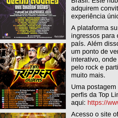
Brasil. Este hu
adquirem convi
experiência úni
A plataforma su
ingressos para 
país. Além diss
um ponto de ve
interativo, ond
pelo rock e par
muito mais.
Uma postagem o
perfis da Top L
aqui:
https://
Acesso o site of