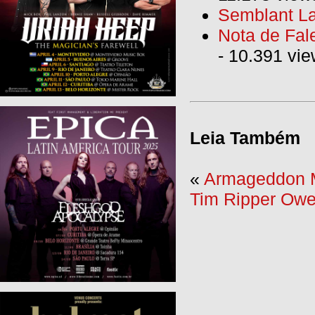
Semblant La
Nota de Fal
- 10.391 vi
Leia Também
«
Armageddon Me
Tim Ripper Owe