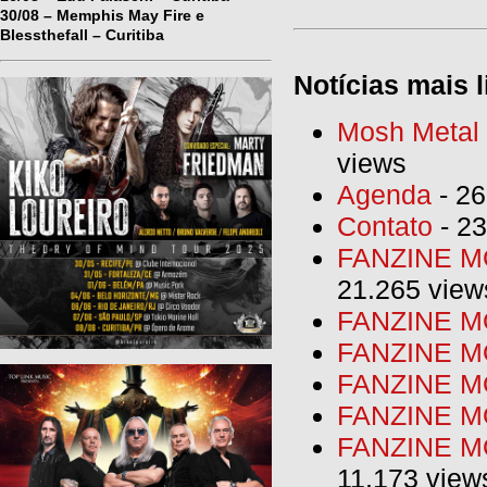
30/08 – Memphis May Fire e
Blessthefall – Curitiba
Notícias mais l
Mosh Metal F
views
Agenda
- 26
Contato
- 23
FANZINE MO
21.265 view
FANZINE MO
FANZINE MO
FANZINE MO
FANZINE M
FANZINE MO
11.173 view