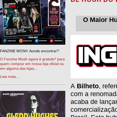
O Maior Hu
FANZINE MOSH: Aonde encontrar?
O Fanzine Mosh agora é gratuito* para
quem comprar em nossa loja oficial ou
em alguma das lojas...
Leia mais...
A
Bilheto
, refe
com a renomada
acaba de lança
comercialização