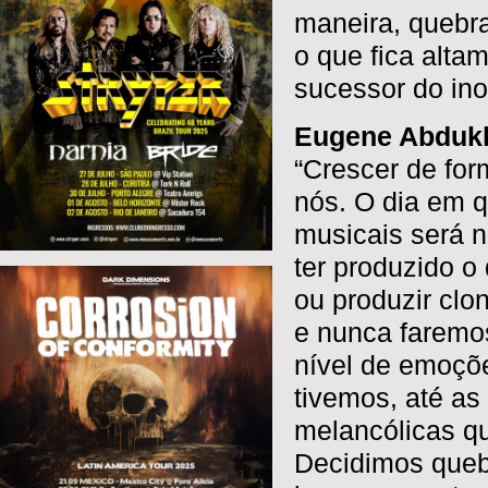
maneira, quebr
o que fica alta
sucessor do ino
Eugene Abduk
“Crescer de for
nós. O dia em 
musicais será 
ter produzido 
ou produzir clo
e nunca faremo
nível de emoçõe
tivemos, até as
melancólicas q
Decidimos quebr