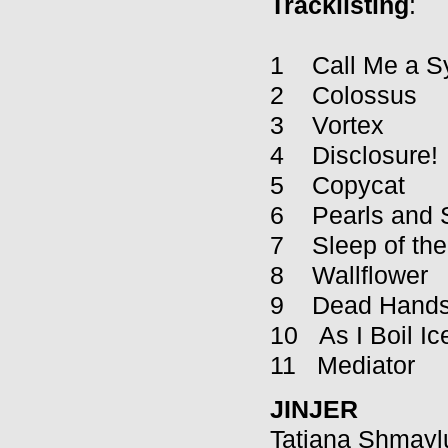
Tracklisting
:
1 Call Me a S
2 Colossus
3 Vortex
4 Disclosure!
5 Copycat
6 Pearls and 
7 Sleep of the
8 Wallflower
9 Dead Hands 
10 As I Boil Ic
11 Mediator
JINJER
Tatiana Shmayl