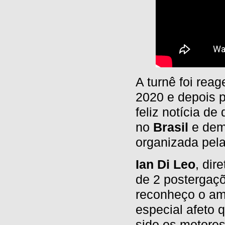
A turnê foi rea
2020 e depois p
feliz notícia de
no
Brasil
e dem
organizada pel
Ian Di Leo
, dir
de 2 postergaçõ
reconheço o am
especial afeto 
sido os motores