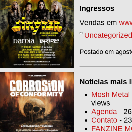
Ingressos
Vendas em
www
Uncategorize
Postado em agosto
Notícias mais l
Mosh Metal F
views
Agenda
- 26
Contato
- 23
FANZINE MO