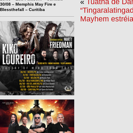
«
Tuatha de Da
30/08 – Memphis May Fire e
“Tingaralatinga
Blessthefall – Curitiba
Mayhem estréia