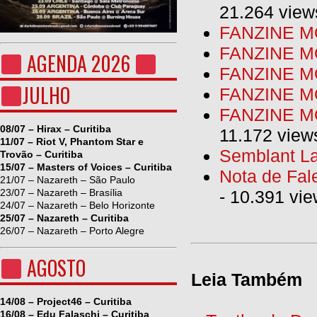
21.264 view
FANZINE MO
FANZINE MO
AGENDA 2026
FANZINE MO
JULHO
FANZINE M
FANZINE MO
08/07 – Hirax – Curitiba
11.172 view
11/07 – Riot V, Phantom Star e
Semblant La
Trovão – Curitiba
15/07 – Masters of Voices – Curitiba
Nota de Fal
21/07 – Nazareth – São Paulo
23/07 – Nazareth – Brasília
- 10.391 vi
24/07 – Nazareth – Belo Horizonte
25/07 – Nazareth – Curitiba
26/07 – Nazareth – Porto Alegre
AGOSTO
Leia Também
14/08 – Project46 – Curitiba
16/08 – Edu Falaschi – Curitiba