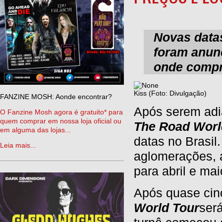
Novas data
foram anunc
onde comp
Kiss (Foto: Divulgação)
FANZINE MOSH: Aonde encontrar?
Após serem adi
O Fanzine Mosh agora é gratuito* para
quem comprar em nossa loja oficial ou
The Road Worl
em alguma das lojas...
datas no Brasil
Leia mais...
aglomerações, 
para abril e ma
Após quase cin
World Tour
será