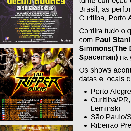
turnê começou 
Brasil, as perf
Curitiba, Porto 
Confira tudo o
com
Paul Stanl
Simmons(The 
Spaceman)
na 
Os shows aconte
datas e locais 
Porto Alegre
Curitiba/PR
Leminski
São Paulo/S
Ribeirão Pr