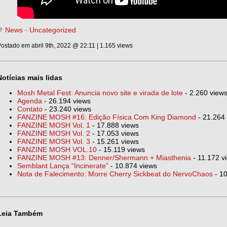
News
·
Uncategorized
ostado em abril 9th, 2022 @ 22:11 | 1.165 views
Notícias mais lidas
Mosh Metal Fest: Anuncia novo site e virada de lote
- 2.260 view
Agenda
- 26.194 views
Contato
- 23.240 views
FANZINE MOSH #16: Edição Física Com King Diamond
- 21.264
FANZINE MOSH Vol. 1
- 17.888 views
FANZINE MOSH Vol. 2
- 17.053 views
FANZINE MOSH Vol. 3
- 15.261 views
FANZINE MOSH VOL.10
- 15.119 views
FANZINE MOSH #13: Denner/Shermann + Miasthenia
- 11.172 v
Semblant Lança “Incinerate”
- 10.874 views
Nota de Falecimento: Morre Cherry Sickbeat do NervoChaos
- 10
Leia Também