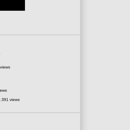
s
 views
iews
.391 views