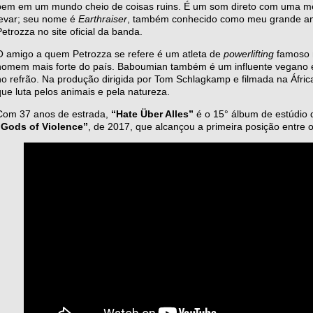
bem em um mundo cheio de coisas ruins. É um som direto com uma
levar; seu nome é
Earthraiser
, também conhecido como meu grande ami
Petrozza no site oficial da banda.
O amigo a quem Petrozza se refere é um atleta de
powerlifting
famoso 
homem mais forte do país. Baboumian também é um influente vegano e 
no refrão. Na produção dirigida por Tom Schlagkamp e filmada na Áfr
que luta pelos animais e pela natureza.
Com 37 anos de estrada,
“Hate Über Alles”
é o 15° álbum de estúdio d
“Gods of Violence”
, de 2017, que alcançou a primeira posição entre