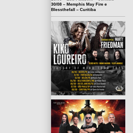
30/08 – Memphis May Fire e
Blessthefall – Curitiba