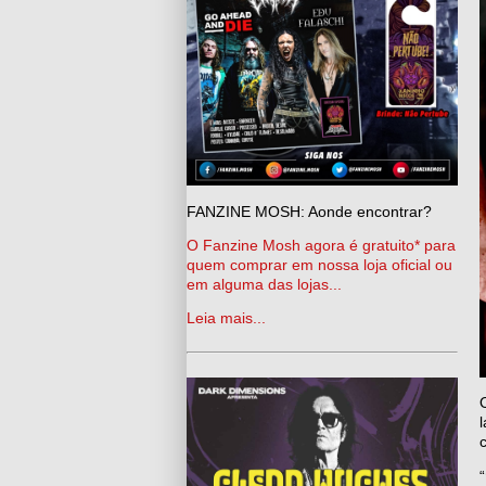
FANZINE MOSH: Aonde encontrar?
O Fanzine Mosh agora é gratuito* para
quem comprar em nossa loja oficial ou
em alguma das lojas...
Leia mais...
“