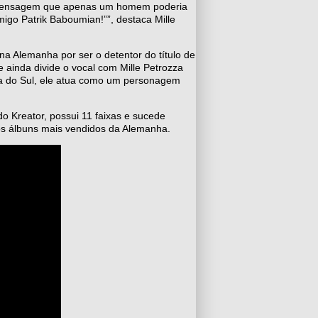
 mensagem que apenas um homem poderia
go Patrik Baboumian!””, destaca Mille
na Alemanha por ser o detentor do título de
ainda divide o vocal com Mille Petrozza
ica do Sul, ele atua como um personagem
o Kreator, possui 11 faixas e sucede
 os álbuns mais vendidos da Alemanha.