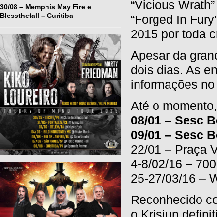
“Vicious Wrath”
30/08 – Memphis May Fire e
Blessthefall – Curitiba
“Forged In Fur
2015 por toda c
Apesar da grand
dois dias. As e
informações no 
Até o momento,
08/01 – Sesc B
09/01 – Sesc B
22/01 – Praça 
4-8/02/16 – 700
25-27/03/16 – W
Reconhecido c
o Krisiun defini