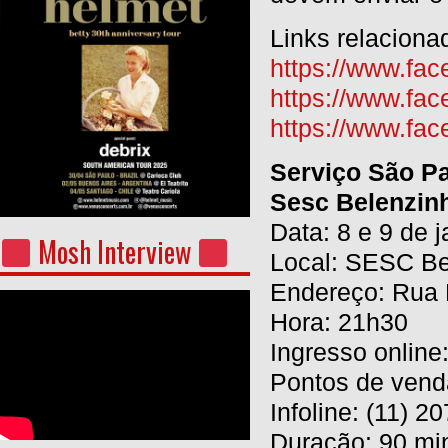
Links relaciona
https://www.face
https://www.fa
https://www.fa
Serviço São P
Sesc Belenzin
Data: 8 e 9 de 
Mosh Interview
Local: SESC Be
Endereço: Rua 
Hora: 21h30
Ingresso online
Pontos de vend
Infoline: (11) 2
Duração: 90 mi