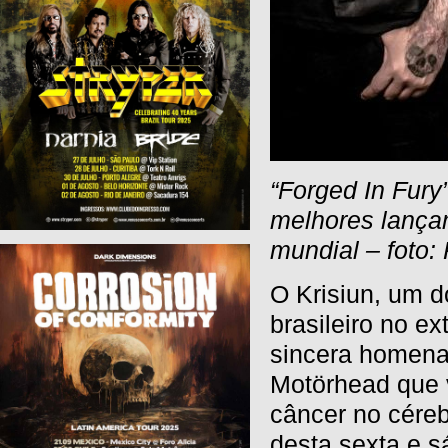
“Forged In Fury
melhores lança
mundial – foto:
O Krisiun, um d
brasileiro no ex
sincera homena
Motörhead que v
câncer no cére
desta sexta e 