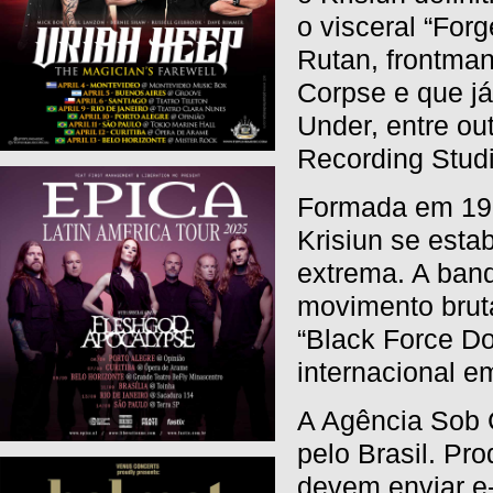
o visceral “Forg
Rutan, frontman
Corpse e que já
Under, entre o
Recording Studi
Formada em 1990
Krisiun se est
extrema. A ban
movimento brut
“Black Force D
internacional e
A Agência Sob 
pelo Brasil. Pr
devem enviar e