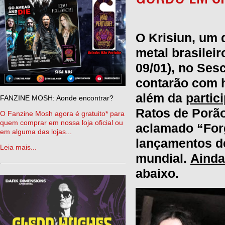
O Krisiun, um 
metal brasileir
09/01), no Se
contarão com 
além da
partic
FANZINE MOSH: Aonde encontrar?
Ratos de Porão
O Fanzine Mosh agora é gratuito* para
quem comprar em nossa loja oficial ou
aclamado “For
em alguma das lojas...
lançamentos de
Leia mais...
mundial.
Ainda
abaixo.