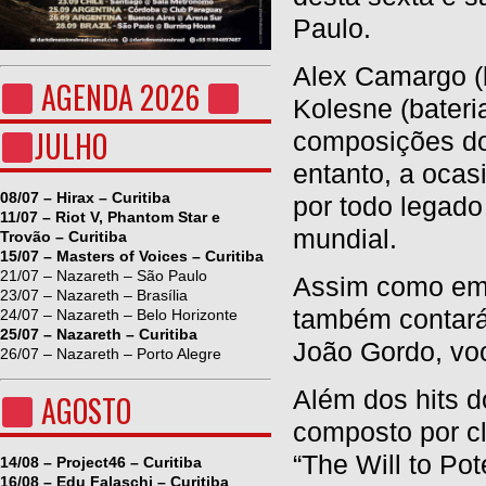
Paulo.
Alex Camargo (b
AGENDA 2026
Kolesne (bateri
JULHO
composições do 
entanto, a oca
08/07 – Hirax – Curitiba
por todo legado
11/07 – Riot V, Phantom Star e
mundial.
Trovão – Curitiba
15/07 – Masters of Voices – Curitiba
21/07 – Nazareth – São Paulo
Assim como em 
23/07 – Nazareth – Brasília
também contará 
24/07 – Nazareth – Belo Horizonte
25/07 – Nazareth – Curitiba
João Gordo, vo
26/07 – Nazareth – Porto Alegre
Além dos hits d
AGOSTO
composto por clá
“The Will to Pot
14/08 – Project46 – Curitiba
16/08 – Edu Falaschi – Curitiba