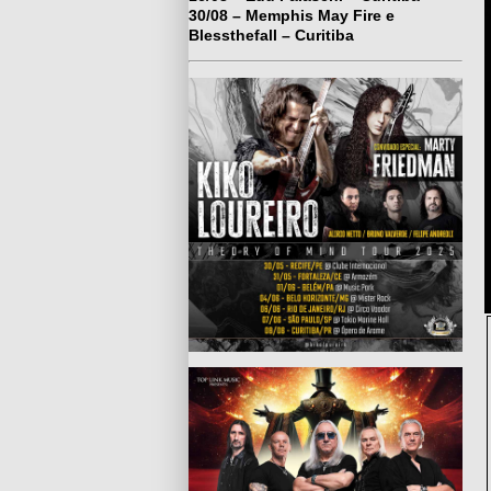
30/08 – Memphis May Fire e
Blessthefall – Curitiba