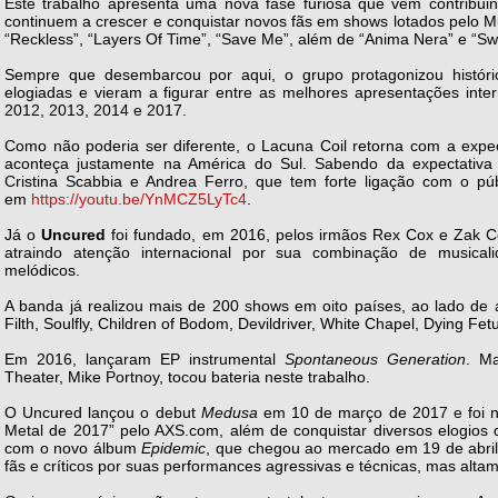
Este trabalho apresenta uma nova fase furiosa que vem contribui
continuem a crescer e conquistar novos fãs em shows lotados pelo M
“Reckless”, “Layers Of Time”, “Save Me”, além de “Anima Nera” e “Sw
Sempre que desembarcou por aqui, o grupo protagonizou históri
elogiadas e vieram a figurar entre as melhores apresentações inte
2012, 2013, 2014 e 2017.
Como não poderia ser diferente, o Lacuna Coil retorna com a expec
aconteça justamente na América do Sul. Sabendo da expectativa
Cristina Scabbia e Andrea Ferro, que tem forte ligação com o públ
em
https://youtu.be/YnMCZ5LyTc4
.
Já o
Uncured
foi fundado, em 2016, pelos irmãos Rex Cox e Zak C
atraindo atenção internacional por sua combinação de musicalida
melódicos.
A banda já realizou mais de 200 shows em oito países, ao lado de a
Filth, Soulfly, Children of Bodom, Devildriver, White Chapel, Dying Fe
Em 2016, lançaram EP instrumental
Spontaneous Generation
. Ma
Theater, Mike Portnoy, tocou bateria neste trabalho.
O Uncured lançou o debut
Medusa
em 10 de março de 2017 e foi 
Metal de 2017” pelo AXS.com, além de conquistar diversos elogios 
com o novo álbum
Epidemic
, que chegou ao mercado em 19 de abri
fãs e críticos por suas performances agressivas e técnicas, mas altam