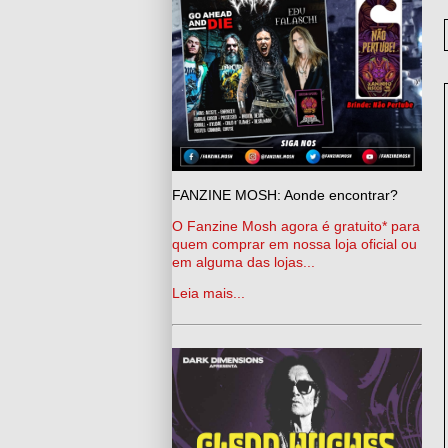
FANZINE MOSH: Aonde encontrar?
O Fanzine Mosh agora é gratuito* para
quem comprar em nossa loja oficial ou
em alguma das lojas...
Leia mais...