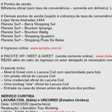
# Pontos de venda:
Bilheteria oficial (sem taxa de conveniência – somente em dinheiro): 
# Demais pontos de venda (sujeito à cobrança de taxa de conveniênc
Lojas Verse Andradas 1444
Planeta Surf – Barra Shopping Sul
Planeta Surf – Bourbon Ipiranga
Planeta Surf – Bourbon Wallig
Planeta Surf – Shopping Iguatemi
Planeta Surf – Shopping Praia De Belas
# Ingresso online:
www.sympla.com.br
# PACOTE VIP / MEET & GREET (venda somente online):
www.club
R$250 além do valor do ingresso no setor desejado (é necessário c
O pacote inclui:
– Meet & Greet com o Lacuna Coil com oportunidade para foto
– Um pôster oficial do Lacuna Coil
– Uma credencial oficial do Lacuna Coil
– Uma ecobag “tote” oficial do Lacuna Coil
– Entrada na casa de shows antes da abertura dos portões
SERVIÇO CURITIBA
LACUNA COIL (Itália) e UNCURED (Estados Unidos)
Data: 12/02/2020 (quarta-feira)
Realização: Liberation Tour Booking