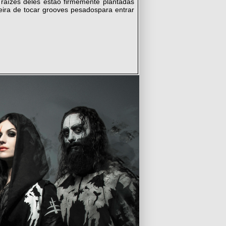
raízes deles estão firmemente plantadas
a de tocar grooves pesados​​para entrar