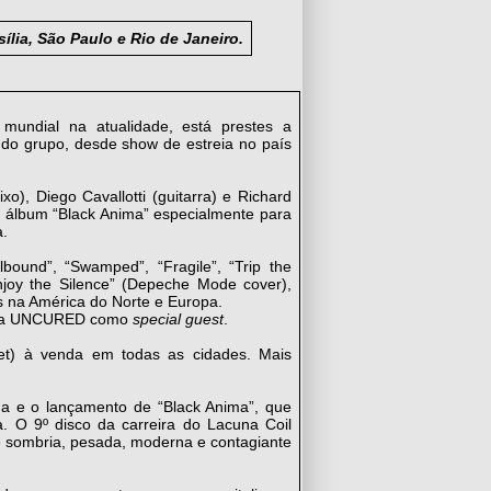
ília, São Paulo e Rio de Janeiro.
undial na atualidade, está prestes a
 do grupo, desde show de estreia no país
xo), Diego Cavallotti (guitarra) e Richard
vo álbum “Black Anima” especialmente para
a.
bound”, “Swamped”, “Fragile”, “Trip the
“Enjoy the Silence” (Depeche Mode cover),
ws na América do Norte e Europa.
icana UNCURED como
special guest
.
t) à venda em todas as cidades. Mais
a e o lançamento de “Black Anima”, que
. O 9º disco da carreira do Lacuna Coil
 sombria, pesada, moderna e contagiante