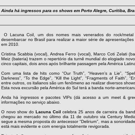
Ainda há ingressos para os shows em Porto Alegre, Curitiba, Bras
O Lacuna Coil, um dos nomes mais venerados do rock/metal m
desembarcar no Brasil para realizar a maior série de apresentações
em 2010.
Cristina Scabbia (vocal), Andrea Ferro (vocal), Marco Coti Zelati (bai
Meiz (bateria) trazem o repertório da turnê mundial do elogiado no
cinco capitais, dois anos após brilhante passagem pela América Latin
Com uma lista de hits como “Our Truth”, “Heaven’s a Lie”, “Spell
Darkness”, “To the Edge”, “Kill the Light”, “Fragments of Faith”, 
entre outros, os italianos são um fenômeno ao realizar diversos sho
Esta nova excursão pela América do Sul terá a banda norte-amer
Anda há ingressos e pacotes VIPs (dá acesso a um meet & gree
informações no serviço abaixo.
O novo show do
Lacuna Coil
celebra 25 anos de carreira da band
chegou ao mercado no último dia 11 de outubro via Century Media
segue a mesma proposta do antecessor “Delirium”, mas a sonoridade
está mais evidente e com energia totalmente revigorada.