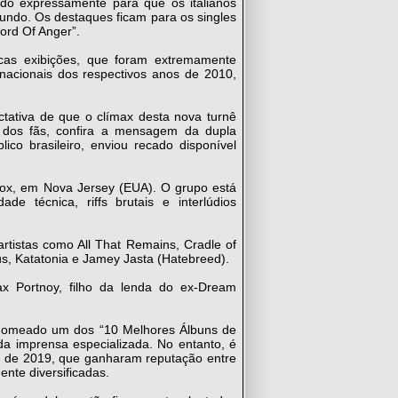
ndo expressamente para que os italianos
undo. Os destaques ficam para os singles
ord Of Anger”.
cas exibições, que foram extremamente
rnacionais dos respectivos anos de 2010,
tativa de que o clímax desta nova turnê
 dos fãs, confira a mensagem da dupla
ico brasileiro, enviou recado disponível
ox, em Nova Jersey (EUA). O grupo está
de técnica, riffs brutais e interlúdios
rtistas como All That Remains, Cradle of
tus, Katatonia e Jamey Jasta (Hatebreed).
x Portnoy, filho da lenda do ex-Dream
nomeado um dos “10 Melhores Álbuns de
da imprensa especializada. No entanto, é
l de 2019, que ganharam reputação entre
ente diversificadas.