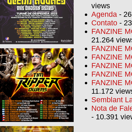
views
Agenda
- 26
Contato
- 23
FANZINE MO
21.264 view
FANZINE MO
FANZINE MO
FANZINE MO
FANZINE M
FANZINE MO
11.172 view
Semblant La
Nota de Fal
- 10.391 vi