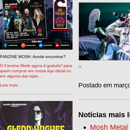
FANZINE MOSH: Aonde encontrar?
O Fanzine Mosh agora é gratuito* para
quem comprar em nossa loja oficial ou
em alguma das lojas...
Postado em março 
Leia mais...
Notícias mais l
Mosh Metal F