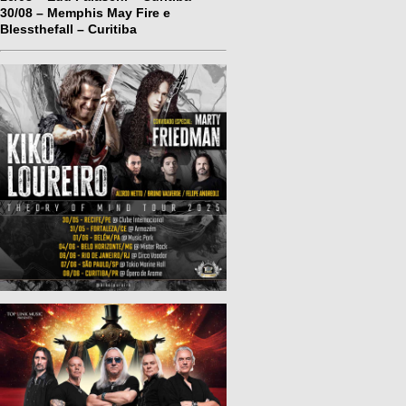
30/08 – Memphis May Fire e
Blessthefall – Curitiba