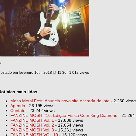
ostado em fevereiro 16th, 2018 @ 11:36 | 1.012 views
Notícias mais lidas
Mosh Metal Fest: Anuncia novo site e virada de lote
- 2.260 view
Agenda
- 26.195 views
Contato
- 23.242 views
FANZINE MOSH #16: Edição Física Com King Diamond
- 21.264
FANZINE MOSH Vol. 1
- 17.888 views
FANZINE MOSH Vol. 2
- 17.054 views
FANZINE MOSH Vol. 3
- 15.261 views
FANZINE MOSH VOL.10
- 15.120 views