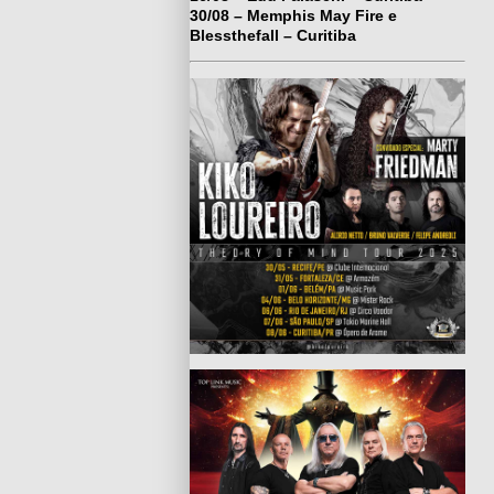
30/08 – Memphis May Fire e
Blessthefall – Curitiba