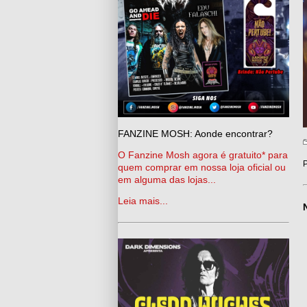
FANZINE MOSH: Aonde encontrar?
O Fanzine Mosh agora é gratuito* para
P
quem comprar em nossa loja oficial ou
em alguma das lojas...
Leia mais...