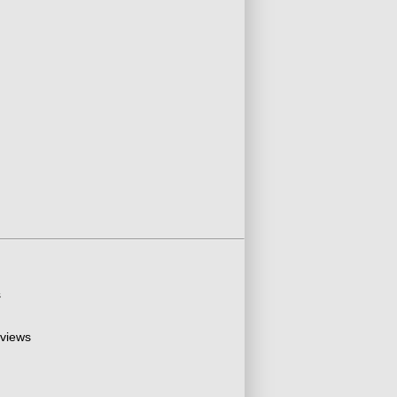
s
 views