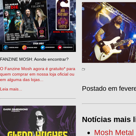
FANZINE MOSH: Aonde encontrar?
O Fanzine Mosh agora é gratuito* para
quem comprar em nossa loja oficial ou
em alguma das lojas...
Postado em fevere
Leia mais...
Notícias mais l
Mosh Metal F