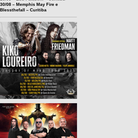
30/08 – Memphis May Fire e
Blessthefall – Curitiba