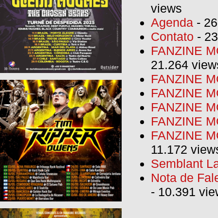
views
Agenda
- 26
Contato
- 23
FANZINE MO
21.264 view
FANZINE MO
FANZINE MO
FANZINE MO
FANZINE M
FANZINE MO
11.172 view
Semblant La
Nota de Fal
- 10.391 vi