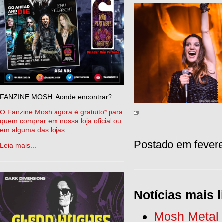
FANZINE MOSH: Aonde encontrar?
O Fanzine Mosh agora é gratuito* para
quem comprar em nossa loja oficial ou
em alguma das lojas...
Postado em fevere
Leia mais...
Notícias mais l
Mosh Metal F