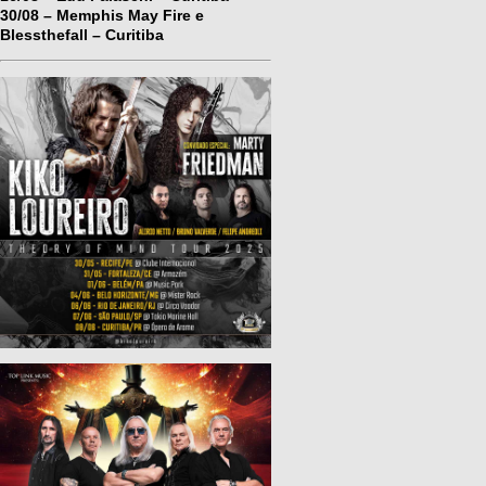
30/08 – Memphis May Fire e
Blessthefall – Curitiba