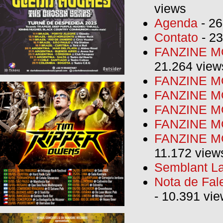
views
Agenda
- 26
Contato
- 23
FANZINE MO
21.264 view
FANZINE MO
FANZINE MO
FANZINE MO
FANZINE M
FANZINE MO
11.172 view
Semblant La
Nota de Fal
- 10.391 vi