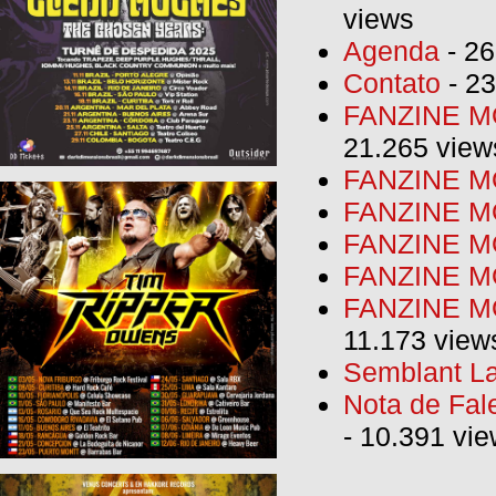
views
Agenda
- 26
Contato
- 23
FANZINE MO
21.265 view
FANZINE MO
FANZINE MO
FANZINE MO
FANZINE M
FANZINE MO
11.173 view
Semblant La
Nota de Fal
- 10.391 vi