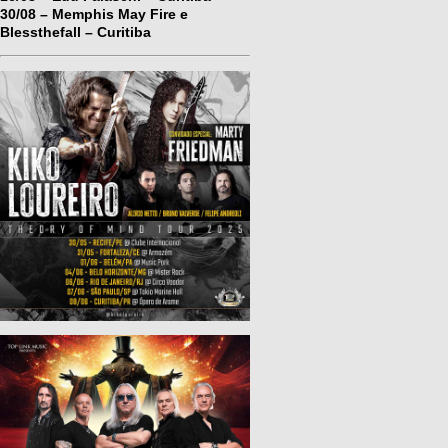
30/08 – Memphis May Fire e
Blessthefall – Curitiba