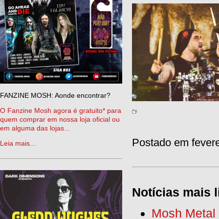
FANZINE MOSH: Aonde encontrar?
O Fanzine Mosh agora é gratuito* para
quem comprar em nossa loja oficial ou
em alguma das lojas...
Postado em fevere
Leia mais...
Notícias mais l
Mosh Metal F