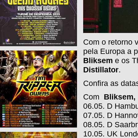
C
om
o retorno
pela Europa
a p
Bliksem
e os T
Distillator
.
Confira as data
Com
Bliksem, 
06.05. D Hambu
07.05. D Hanno
08.05. D Saarb
10.05. UK Lond