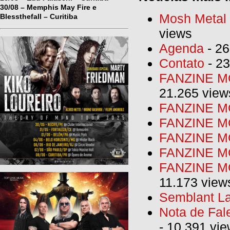
30/08 – Memphis May Fire e
Mosh Metal F
Blessthefall – Curitiba
views
Agenda
- 26
Contato
- 23
FANZINE MO
21.265 view
FANZINE MO
FANZINE MO
FANZINE MO
FANZINE M
FANZINE MO
11.173 view
Semblant La
Nota de Fal
- 10.391 vi