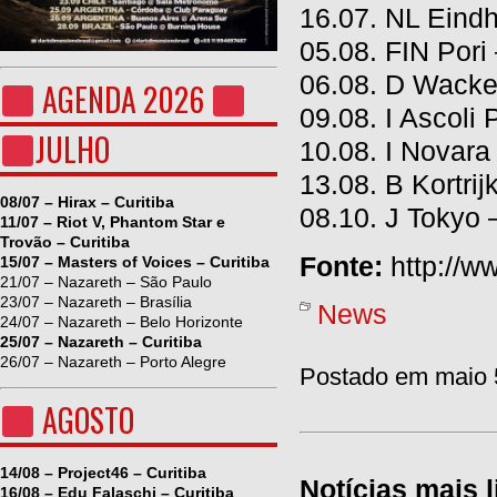
16.07. NL Eind
05.08. FIN Pori 
06.08. D Wacke
AGENDA 2026
09.08. I Ascoli
JULHO
10.08. I Novar
13.08. B Kortrij
08/07 – Hirax – Curitiba
08.10. J Tokyo 
11/07 – Riot V, Phantom Star e
Trovão – Curitiba
Fonte:
http://w
15/07 – Masters of Voices – Curitiba
21/07 – Nazareth – São Paulo
23/07 – Nazareth – Brasília
News
24/07 – Nazareth – Belo Horizonte
25/07 – Nazareth – Curitiba
26/07 – Nazareth – Porto Alegre
Postado em maio 5
AGOSTO
14/08 – Project46 – Curitiba
Notícias mais l
16/08 – Edu Falaschi – Curitiba