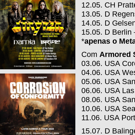
12.05. CH Pratt
13.05. D Regens
14.05. D Gelsen
15.05. D Berlin
*
apenas o Met
Com
Armored 
03.06. USA Cor
04.06. USA Wes
05.06. USA San
06.06. USA Las
08.06. USA San
10.06. USA Seat
11.06. USA Por
15.07. D Baling