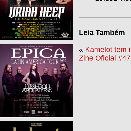
Leia Também
«
Kamelot tem 
Zine Oficial #4