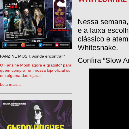
Nessa semana, 
e a faixa escolh
clássico e atem
Whitesnake.
FANZINE MOSH: Aonde encontrar?
Confira “Slow A
O Fanzine Mosh agora é gratuito* para
quem comprar em nossa loja oficial ou
em alguma das lojas...
Leia mais...