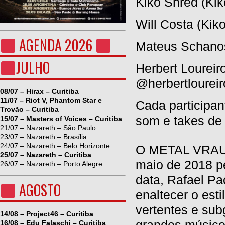
Kiko Shred (Kik
Will Costa (Kik
AGENDA 2026
Mateus Schanos
JULHO
Herbert Loureir
@herbertlourei
08/07 – Hirax – Curitiba
11/07 – Riot V, Phantom Star e
Cada participan
Trovão – Curitiba
som e takes de 
15/07 – Masters of Voices – Curitiba
21/07 – Nazareth – São Paulo
23/07 – Nazareth – Brasília
24/07 – Nazareth – Belo Horizonte
O METAL VRAU 
25/07 – Nazareth – Curitiba
maio de 2018 pe
26/07 – Nazareth – Porto Alegre
data, Rafael Pa
AGOSTO
enaltecer o est
vertentes e sub
14/08 – Project46 – Curitiba
16/08 – Edu Falaschi – Curitiba