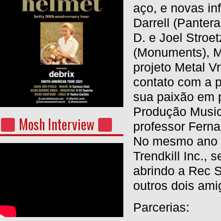
aço, e novas i
Darrell (Panter
D. e Joel Stroe
(Monuments), Ma
projeto Metal V
contato com a pr
sua paixão em 
Produção Music
Mosh Interview
professor Fern
No mesmo ano d
Trendkill Inc.,
abrindo a Rec S
outros dois ami
Parcerias: