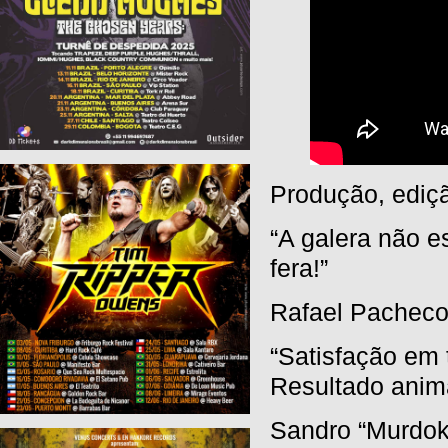
Produção, ediçã
“A galera não es
fera!”
Rafael Pachec
“Satisfação em 
Resultado anima
Sandro “Murdok