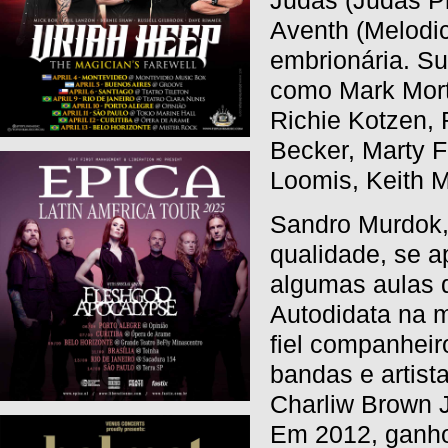
Judas (Judas Pr
Aventh (Melodic
embrionária. Su
como Mark Mort
Richie Kotzen, 
Becker, Marty F
Loomis, Keith M
Sandro Murdok, 
qualidade, se 
algumas aulas d
Autodidata na m
fiel companheir
bandas e artist
Charliw Brown J
Em 2012, ganhou