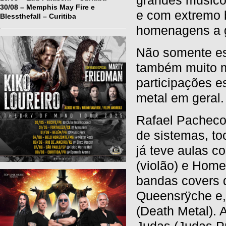
grandes músicos
30/08 – Memphis May Fire e
e com extremo 
Blessthefall – Curitiba
homenagens a g
Não somente es
também muito ma
participações e
metal em geral.
Rafael Pacheco,
de sistemas, to
já teve aulas c
(violão) e Homer
bandas covers d
Queensrÿche e,
(Death Metal). 