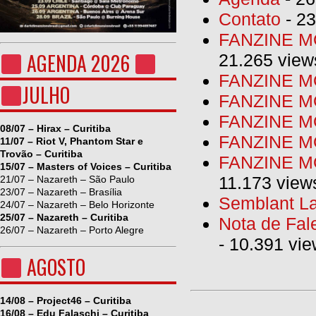
Contato
- 23
FANZINE MO
AGENDA 2026
21.265 view
FANZINE MO
JULHO
FANZINE MO
FANZINE MO
08/07 – Hirax – Curitiba
FANZINE M
11/07 – Riot V, Phantom Star e
Trovão – Curitiba
FANZINE MO
15/07 – Masters of Voices – Curitiba
11.173 view
21/07 – Nazareth – São Paulo
23/07 – Nazareth – Brasília
Semblant La
24/07 – Nazareth – Belo Horizonte
25/07 – Nazareth – Curitiba
Nota de Fal
26/07 – Nazareth – Porto Alegre
- 10.391 vi
AGOSTO
14/08 – Project46 – Curitiba
16/08 – Edu Falaschi – Curitiba