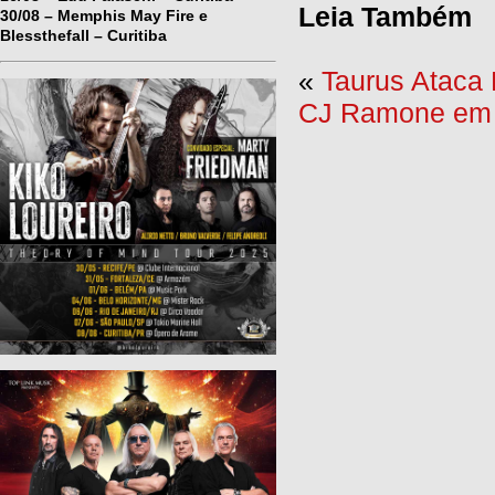
Leia Também
30/08 – Memphis May Fire e
Blessthefall – Curitiba
«
Taurus Ataca
CJ Ramone em C