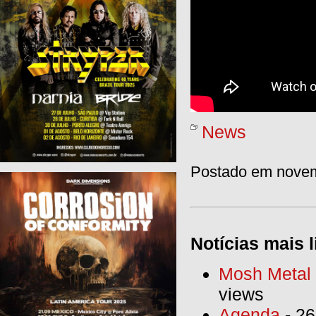
News
Postado em novem
Notícias mais l
Mosh Metal F
views
Agenda
- 26