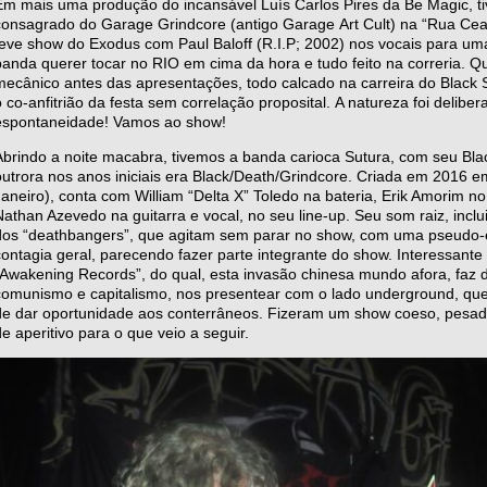
Em mais uma produção do incansável Luís Carlos Pires da Be Magic, 
consagrado do Garage Grindcore (antigo Garage Art Cult) na “Rua Ceará
teve show do Exodus com Paul Baloff (R.I.P; 2002) nos vocais para uma
banda querer tocar no RIO em cima da hora e tudo feito na correria. Qu
mecânico antes das apresentações, todo calcado na carreira do Black 
o co-anfitrião da festa sem correlação proposital. A natureza foi delib
espontaneidade! Vamos ao show!
Abrindo a noite macabra, tivemos a banda carioca Sutura, com seu Bla
outrora nos anos iniciais era Black/Death/Grindcore. Criada em 2016 e
Janeiro), conta com William “Delta X” Toledo na bateria, Erik Amorim no
Nathan Azevedo na guitarra e vocal, no seu line-up. Seu som raiz, inclu
dos “deathbangers”, que agitam sem parar no show, com uma pseudo-en
contagia geral, parecendo fazer parte integrante do show. Interessant
“Awakening Records”, do qual, esta invasão chinesa mundo afora, faz d
comunismo e capitalismo, nos presentear com o lado underground, que
de dar oportunidade aos conterrâneos. Fizeram um show coeso, pesad
de aperitivo para o que veio a seguir.