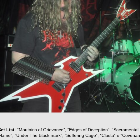
Set List:
“Moutains of Grievance”, “Edges of Deception”, “Sacramental 
Flame”, “Under The Black mark”, “Suffering Cage”, “Clasta” e “Covenan