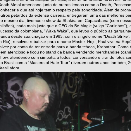
Death Metal americano junto de outras lendas como o Death, Possesse
conhecer e que até hoje tem o respeito pela sonoridade. Além de promo
outros petardos da extensa carreira, entregaram uma das melhores p
no mesmo dia, tivemos o show da Shakira em Copacabana (com nosso d
milhões), nada mais justo que o CEO da Be Magic (vulgo “Carlinhos”),
sucesso da colombiana, “Waka Waka”, que levou o público às gargalhad
banda desde sua criação em 1983, com o singelo nome “Death Strike”,
In Rio), resolveu rebatizar para o nome Master. Hoje, Paul vive na Repúb
talvez por conta de ter entrado para a banda tcheca, Krabathor. Como t
bem atencioso e ficou no stand da banda vendendo merchandise (camisa,
show, atendendo com simpatia a todos, conversando e tirando fotos se
no Brasil com a “Masters of Hate Tour” (tiveram outros anos também, 
rasil afora.