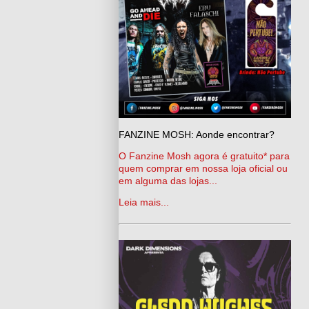
FANZINE MOSH: Aonde encontrar?
O Fanzine Mosh agora é gratuito* para
quem comprar em nossa loja oficial ou
em alguma das lojas...
Leia mais...