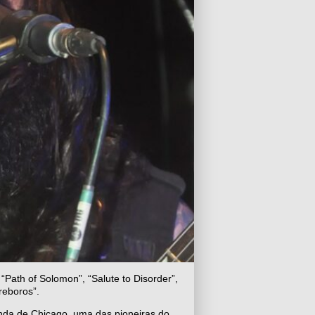
“Path of Solomon”, “Salute to Disorder”,
reboros”.
nda de Chicago, uma das pioneiras do