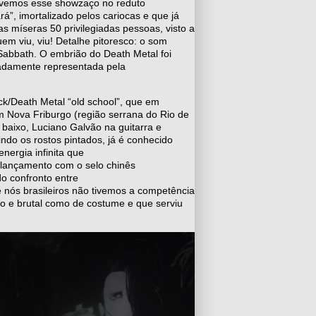
tivemos esse showzaço no reduto
”, imortalizado pelos cariocas e que já
s míseras 50 privilegiadas pessoas, visto a
em viu, viu! Detalhe pitoresco: o som
Sabbath. O embrião do Death Metal foi
eradamente representada pela
ck/Death Metal “old school”, que em
m Nova Friburgo (região serrana do Rio de
 baixo, Luciano Galvão na guitarra e
indo os rostos pintados, já é conhecido
ergia infinita que
e lançamento com o selo chinês
o confronto entre
 nós brasileiros não tivemos a competência
o e brutal como de costume e que serviu