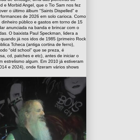
d e Morbid Angel, que o Tio Sam nos fez
ver o último álbum “Saints Dispelled” e
erformances de 2026 em solo carioca. Como
inheiro público e gastos em torno de 15
 dar anunciada na banda e brincar com o
as. O baixista Paul Speckman, lidera a
 quando já nos idos de 1985 (primeiro Rock
lica Tcheca (antiga cortina de ferro),
odo “old school” que se preza, é
 cd, patches e etc), antes de iniciar o
m estrelismo algum. Em 2010 já estiveram
2014 e 2024), onde fizeram vários shows