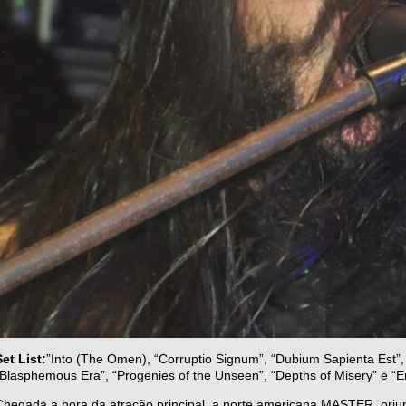
Set List:
”Into (The Omen), “Corruptio Signum”, “Dubium Sapienta Est”, 
“Blasphemous Era”, “Progenies of the Unseen”, “Depths of Misery” e “E
Chegada a hora da atração principal, a norte americana MASTER, oriu