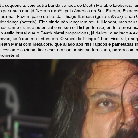
Na sequência, veio outra banda carioca de Death Metal, o Ereboros,
experientes que já fizeram turnês pela América do Sul, Europa, Estados
nacional. Fazem parte da banda Thiago Barbosa (guitarra&voz), Juan Car
Mendonça (bateria). Eles ainda não lançaram seu full-lenght, mas seus 
mostram o grande potencial com seu set list poderoso, onde a presença 
do estilo brutal que o Death Metal proporciona, já deixou o agitado e ex
trevas, se é que me entendem. O vocal do Thiago é bem visceral, energ
Death Metal com Metalcore, que aliado aos riffs rápidos e palhetadas 
incessante cozinha, ficar com um som mais modernizado, porém com mui
prometem!