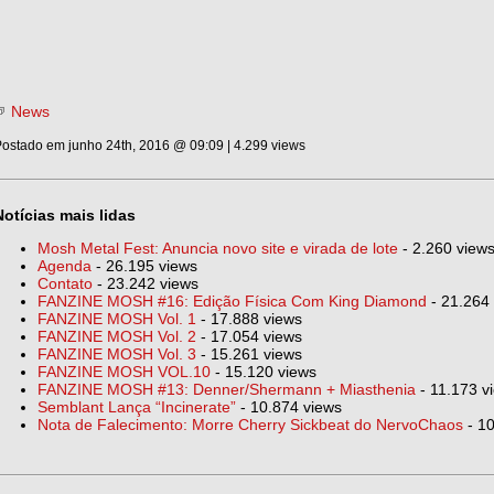
News
ostado em junho 24th, 2016 @ 09:09 | 4.299 views
Notícias mais lidas
Mosh Metal Fest: Anuncia novo site e virada de lote
- 2.260 view
Agenda
- 26.195 views
Contato
- 23.242 views
FANZINE MOSH #16: Edição Física Com King Diamond
- 21.264
FANZINE MOSH Vol. 1
- 17.888 views
FANZINE MOSH Vol. 2
- 17.054 views
FANZINE MOSH Vol. 3
- 15.261 views
FANZINE MOSH VOL.10
- 15.120 views
FANZINE MOSH #13: Denner/Shermann + Miasthenia
- 11.173 v
Semblant Lança “Incinerate”
- 10.874 views
Nota de Falecimento: Morre Cherry Sickbeat do NervoChaos
- 10