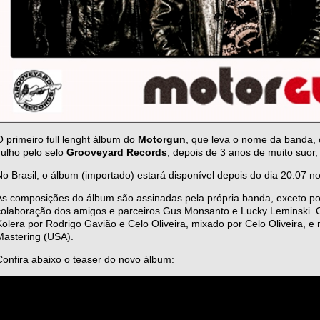
O primeiro full lenght álbum do
Motorgun
, que leva o nome da banda, 
Julho pelo selo
Grooveyard Records
, depois de 3 anos de muito suor,
No Brasil, o álbum (importado) estará disponível depois do dia 20.07 n
As composições do álbum são assinadas pela própria banda, exceto p
colaboração dos amigos e parceiros Gus Monsanto e Lucky Leminski. O
Kolera por Rodrigo Gavião e Celo Oliveira, mixado por Celo Oliveira, e
Mastering (USA).
Confira abaixo o teaser do novo álbum: