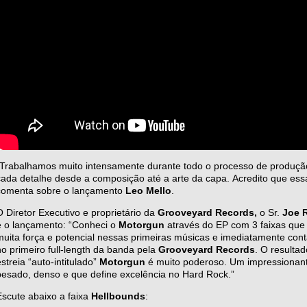
“Trabalhamos muito intensamente durante todo o processo de produçã
cada detalhe desde a composição até a arte da capa. Acredito que essa
comenta sobre o lançamento
Leo Mello
.
O Diretor Executivo e proprietário da
Grooveyard Records,
o Sr.
Joe 
e o lançamento: “Conheci o
Motorgun
através do EP com 3 faixas que
muita força e potencial nessas primeiras músicas e imediatamente cont
no primeiro full-length da banda pela
Grooveyard Records
. O resulta
estreia “auto-intitulado”
Motorgun
é muito poderoso. Um impressionante
pesado, denso e que define excelência no Hard Rock.”
Escute abaixo a faixa
Hellbounds
: