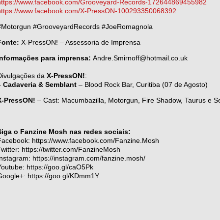
https://www.facebook.com/Grooveyard-Records-172644869455982
https://www.facebook.com/X-PressON-100293350068392
#Motorgun #GrooveyardRecords #JoeRomagnola
Fonte:
X-PressON! – Assessoria de Imprensa
Informações para imprensa:
Andre.Smirnoff@hotmail.co.uk
Divulgações da
X-PressON!
:
–
Cadaveria & Semblant
– Blood Rock Bar, Curitiba (07 de Agosto)
X-PressON!
– Cast: Macumbazilla, Motorgun, Fire Shadow, Taurus e S
Siga o Fanzine Mosh nas redes sociais:
Facebook: https://www.facebook.com/Fanzine.Mosh
Twitter: https://twitter.com/FanzineMosh
Instagram: https://instagram.com/fanzine.mosh/
Youtube: https://goo.gl/caO5Pk
Google+: https://goo.gl/KDmm1Y