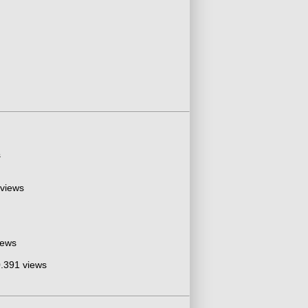
s
 views
iews
.391 views