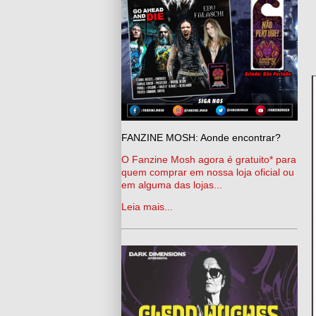
FANZINE MOSH: Aonde encontrar?
O Fanzine Mosh agora é gratuito* para
quem comprar em nossa loja oficial ou
em alguma das lojas...
Leia mais...