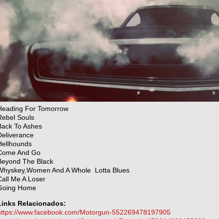
Heading For Tomorrow
Rebel Souls
Back To Ashes
Deliverance
Hellhounds
Come And Go
Beyond The Black
Whyskey,Women And A Whole Lotta Blues
Call Me A Loser
Going Home
Links Relacionados:
https://www.facebook.com/Motorgun-552269478197905