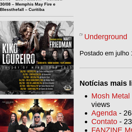
30/08 – Memphis May Fire e
Blessthefall – Curitiba
Underground
Postado em julho 
Notícias mais l
Mosh Metal F
views
Agenda
- 26
Contato
- 23
FANZINE MO