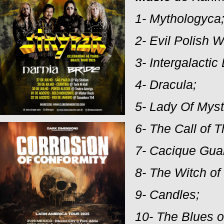
1- Mythologyca
2- Evil Polish 
3-
Intergalactic
4- Dracula;
5-
Lady Of Myst
6- The Call of T
7- Cacique Gua
8- The Witch o
9- Candles;
10- The Blues o