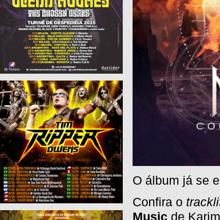
O álbum já se e
Confira o
trackli
Music
de Karim