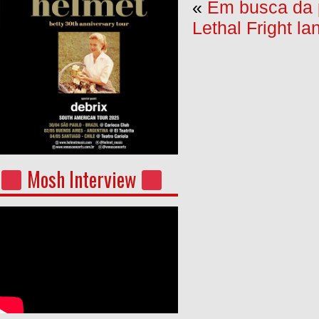
«
Em busca da p
Lethal Fright l
Mosh Interview