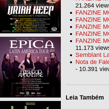
21.264 view
FANZINE MO
FANZINE MO
FANZINE MO
FANZINE M
FANZINE MO
11.173 view
Semblant La
Nota de Fal
- 10.391 vi
Leia Também