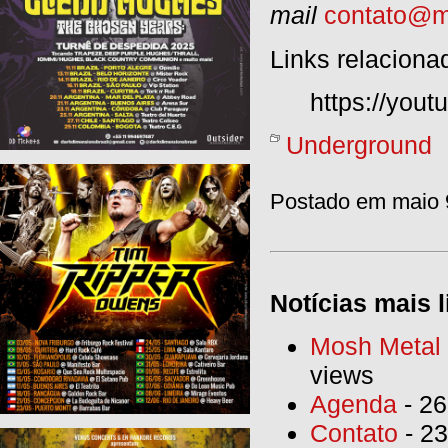
mail
contato@m
Links relaciona
https://you
Underground
Postado em maio 9
Notícias mais l
Mosh Metal F
views
Agenda
- 26
Contato
- 23