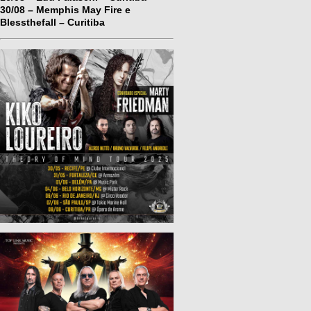
30/08 – Memphis May Fire e
Blessthefall – Curitiba