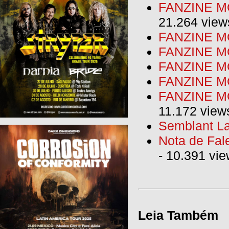
FANZINE MO
21.264 view
FANZINE MO
FANZINE MO
FANZINE MO
FANZINE M
FANZINE MO
11.172 view
Semblant La
Nota de Fal
- 10.391 vi
Leia Também