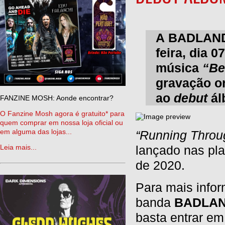
A BADLAND’
feira, dia 
música
“Be
gravação or
ao
debut
ál
FANZINE MOSH: Aonde encontrar?
O Fanzine Mosh agora é gratuito* para
quem comprar em nossa loja oficial ou
em alguma das lojas...
“Running Throu
Leia mais...
lançado nas pla
de 2020.
Para mais infor
banda
BADLAN
basta entrar e