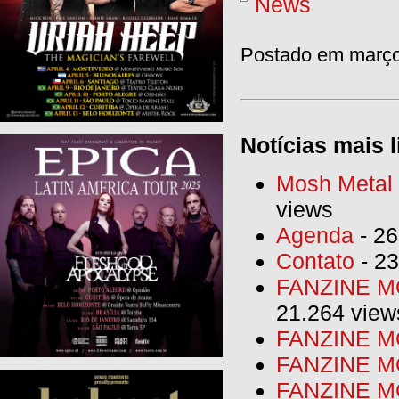
News
Postado em março 
Notícias mais l
Mosh Metal F
views
Agenda
- 26
Contato
- 23
FANZINE MO
21.264 view
FANZINE MO
FANZINE MO
FANZINE MO