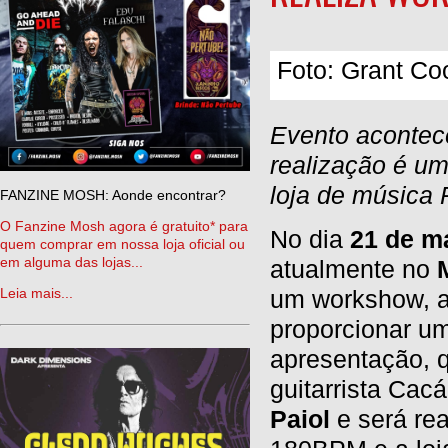
Foto: Grant Co
Evento acontece
realização é u
loja de música
FANZINE MOSH: Aonde encontrar?
O Fanzine Mosh agora é gratuito* para
No dia
21 de m
quem comprar em nossa loja oficial ou
em alguma das lojas...
atualmente no
Leia mais...
um workshow, a
proporcionar um
apresentação, q
guitarrista Cac
Paiol
e será rea