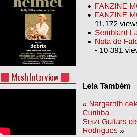
FANZINE M
FANZINE MO
11.172 view
Semblant La
Nota de Fal
- 10.391 vi
Mosh Interview
Leia Também
«
Nargaroth cel
Curitiba
Seizi Guitars di
Rodrigues
»