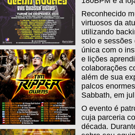
180BPM e a loj
Reconhecido mu
virtuosos da at
utilizando back
solo e sessões
única com o ins
e lições aprendi
colaborações c
além de sua exp
palcos enormes
Sabbath, em ju
O evento é patr
cuja parceria c
década. Durante