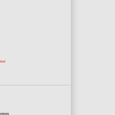
html
s
 views