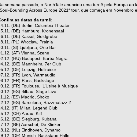
Na semana passada, o NorthTale anunciou uma turnê pela Europa ao la
“Soul-Bounding Across Europe 2021″ tour, que começa em Novembro e
Confira as datas da turnê:
24.11. (DE) Berlin, Columbia Theater
25.11. (DE) Hamburg, Kronensaal
26.11. (DE) Kassel, Goldgrube
28.11. (PL) Wroclaw, Pralnia
30.11. (SI) Ljubljana, Orto Bar
01.12. (AT) Vienna, Szene
02.12. (HU) Budapest, Barba Negra
04.12. (DE) Mannheim, 7er Club
05.12. (DE) Leipzig, Hellraiser
07.12. (FR) Lyon, Warmaudio
08.12. (FR) Paris, Backstage
09.12. (FR) Toulouse, ‘L’Usine à Musique
10.12. (ES) Bilbao, Stage Live
11.12. (ES) Madrid, Shoko
12.12. (ES) Barcelona, Razzmatazz 2
14.12. (IT) Milan, Legend Club
15.12. (CH) Aarau, Kiff
16.12. (DE) Siegburg, Kubana
17.12. (BE) Aarschot, De Klinker
18.12. (NL) Eindhoven, Dynamo
19.12. (DE) Munich, Backstage Halle