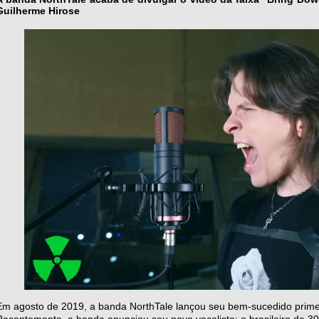
Guilherme Hirose
Em agosto de 2019, a banda NorthTale lançou seu bem-sucedido prime
Recentemente, a banda anunciou seu novo vocalista: o brasileiro de 3