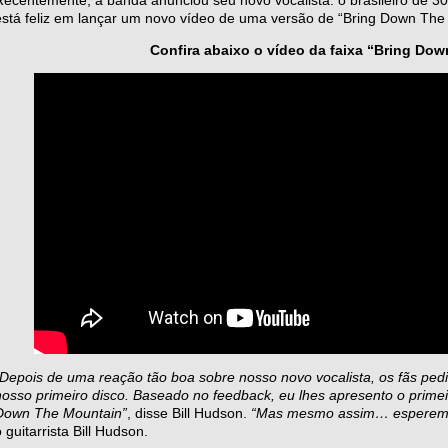
está feliz em lançar um novo vídeo de uma versão de “Bring Down The
Confira abaixo o vídeo da faixa “Bring Do
“Depois de uma reação tão boa sobre nosso novo vocalista, os fãs pedi
nosso primeiro disco. Baseado no feedback, eu lhes apresento o prime
Down The Mountain”
, disse Bill Hudson.
“Mas mesmo assim… esperem p
 guitarrista Bill Hudson.