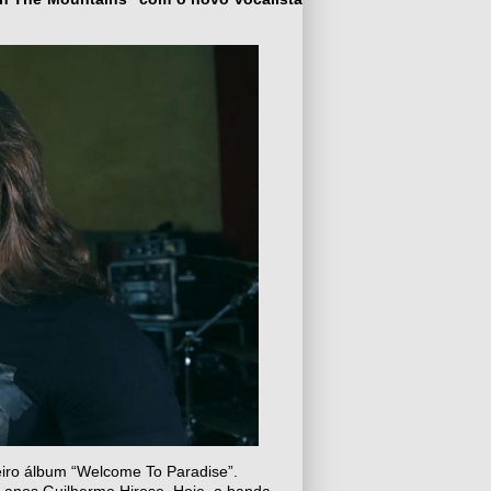
iro álbum “Welcome To Paradise”.
0 anos Guilherme Hirose. Hoje, a banda