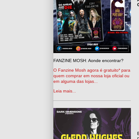
FANZINE MOSH: Aonde encontrar?
O Fanzine Mosh agora é gratuito* para
quem comprar em nossa loja oficial ou
em alguma das lojas...
Leia mais...