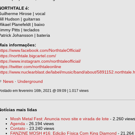
NORTHTALE é:
Guilherme Hirose | vocal
Bill Hudson | guitarras
Mikael Planefeldt | baixo
Jimmy Pitts | teclados
Patrick Johansson | bateria
Mais informações:
https://www.facebook.com/NorthtaleOfficial/
ttps://northtale.bigcartel.com/
https://www.instagram.com/northtaleofficial/
ttps://twitter.com/northtaleonline
https://www.nuclearblast.de/label/music/band/about/5891152.northtale.
News
·
Underground
ostado em fevereiro 16th, 2021 @ 09:09 | 1.017 views
Notícias mais lidas
Mosh Metal Fest: Anuncia novo site e virada de lote
- 2.260 view
Agenda
- 26.194 views
Contato
- 23.240 views
FANZINE MOSH #16: Edição Física Com King Diamond
- 21.264