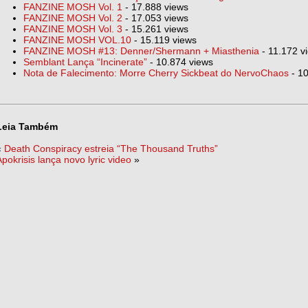
FANZINE MOSH Vol. 1
- 17.888 views
FANZINE MOSH Vol. 2
- 17.053 views
FANZINE MOSH Vol. 3
- 15.261 views
FANZINE MOSH VOL.10
- 15.119 views
FANZINE MOSH #13: Denner/Shermann + Miasthenia
- 11.172 v
Semblant Lança “Incinerate”
- 10.874 views
Nota de Falecimento: Morre Cherry Sickbeat do NervoChaos
- 10
Leia Também
«
Death Conspiracy estreia “The Thousand Truths”
Apokrisis lança novo lyric video
»