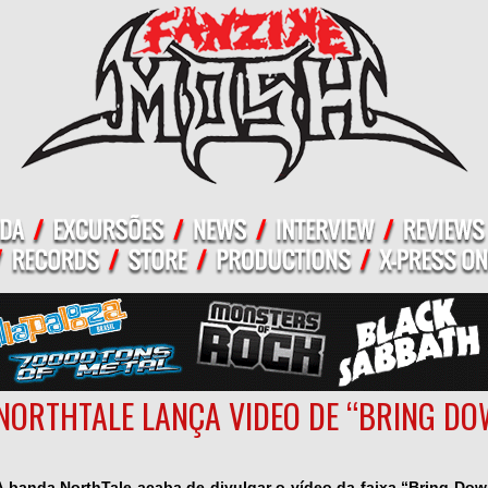
NORTHTALE LANÇA VIDEO DE “BRING D
A banda NorthTale acaba de divulgar o vídeo d
a faixa “Bring Do