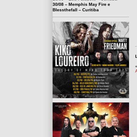
30/08 – Memphis May Fire e
Blessthefall – Curitiba