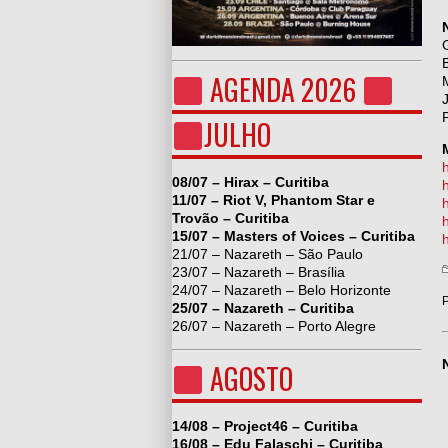
AGENDA 2026
JULHO
08/07 – Hirax – Curitiba
h
11/07 – Riot V, Phantom Star e
Trovão – Curitiba
h
15/07 – Masters of Voices – Curitiba
21/07 – Nazareth – São Paulo
23/07 – Nazareth – Brasília
24/07 – Nazareth – Belo Horizonte
P
25/07 – Nazareth – Curitiba
26/07 – Nazareth – Porto Alegre
AGOSTO
14/08 – Project46 – Curitiba
16/08 – Edu Falaschi – Curitiba