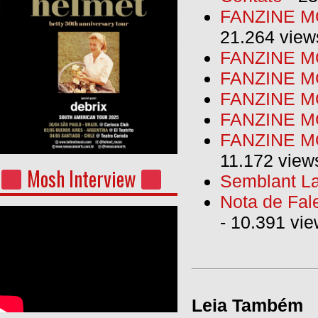
FANZINE MO
21.264 view
FANZINE MO
FANZINE MO
FANZINE MO
FANZINE M
FANZINE MO
11.172 view
Mosh Interview
Semblant La
Nota de Fal
- 10.391 vi
Leia Também