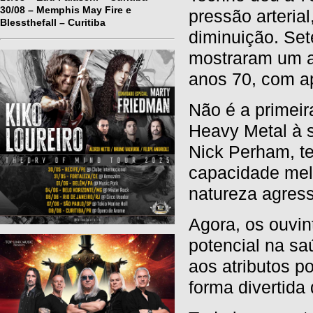
30/08 – Memphis May Fire e
pressão arteria
Blessthefall – Curitiba
diminuição. Set
mostraram um a
anos 70, com a
Não é a primeir
Heavy Metal à 
Nick Perham, t
capacidade mel
natureza agres
Agora, os ouvi
potencial na sa
aos atributos p
forma divertida