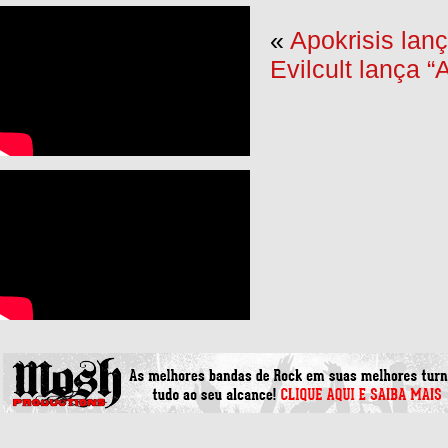
«
Apokrisis lanç
Evilcult lança “