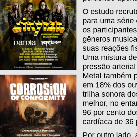
O estudo recrut
para uma série 
os participantes
gêneros musica
suas reações fi
Uma mistura de
pressão arteria
Metal também p
em 18% dos ouvi
trilha sonora d
melhor, no enta
96 por cento do
cardíaca de 36 
Por outro lado