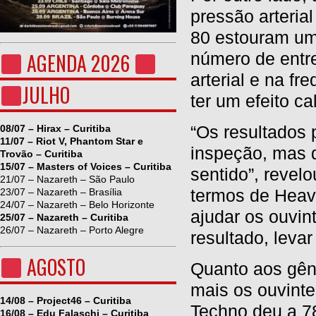
pressão arteria
80 estouram um
AGENDA 2026
número de entr
arterial e na f
JULHO
ter um efeito c
“Os resultados
08/07 – Hirax – Curitiba
11/07 – Riot V, Phantom Star e
inspeção, mas d
Trovão – Curitiba
15/07 – Masters of Voices – Curitiba
sentido”, revel
21/07 – Nazareth – São Paulo
termos de Heav
23/07 – Nazareth – Brasília
24/07 – Nazareth – Belo Horizonte
ajudar os ouvin
25/07 – Nazareth – Curitiba
26/07 – Nazareth – Porto Alegre
resultado, leva
AGOSTO
Quanto aos gêne
mais os ouvinte
14/08 – Project46 – Curitiba
Techno deu a 7
16/08 – Edu Falaschi – Curitiba