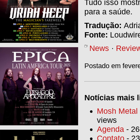
Tudo isso most
para a saúde.
Tradução:
Adri
Fonte:
Loudwir
News
·
Revie
Postado em fevere
Notícias mais l
Mosh Metal F
views
Agenda
- 26
Contato
- 23