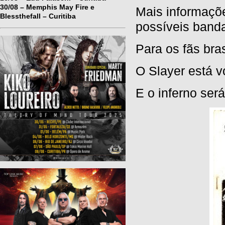
30/08 – Memphis May Fire e
Mais informaçõe
Blessthefall – Curitiba
possíveis band
Para os fãs bra
O Slayer está v
E o inferno ser