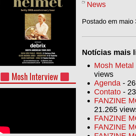
News
Postado em maio 3
Notícias mais l
Mosh Metal F
views
Mosh Interview
Agenda
- 26
Contato
- 23
FANZINE MO
21.265 view
FANZINE MO
FANZINE MO
FANZINE MO