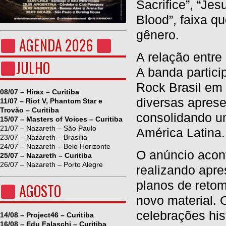
Sacrifice”, “Je
Blood”, faixa q
gênero.
AGENDA 2026
A relação entre
JULHO
A banda partici
Rock Brasil em 
08/07 – Hirax – Curitiba
diversas apres
11/07 – Riot V, Phantom Star e
Trovão – Curitiba
consolidando u
15/07 – Masters of Voices – Curitiba
21/07 – Nazareth – São Paulo
América Latina.
23/07 – Nazareth – Brasília
24/07 – Nazareth – Belo Horizonte
O anúncio aco
25/07 – Nazareth – Curitiba
26/07 – Nazareth – Porto Alegre
realizando apr
planos de retom
AGOSTO
novo material. 
celebrações his
14/08 – Project46 – Curitiba
16/08 – Edu Falaschi – Curitiba