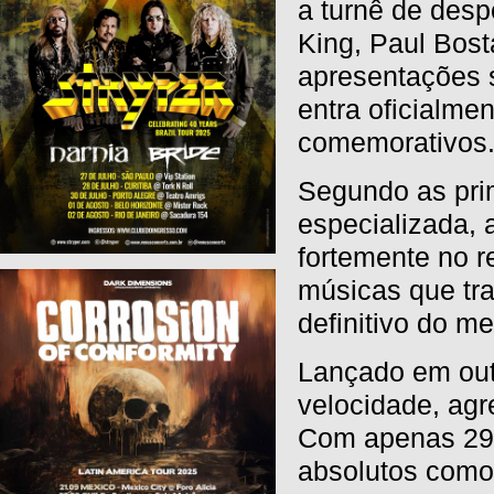
a turnê de des
King, Paul Bos
apresentações s
entra oficialme
comemorativos
Segundo as pri
especializada, 
fortemente no r
músicas que tr
definitivo do me
Lançado em outu
velocidade, agr
Com apenas 29 
absolutos como 