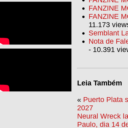
FANZINE M
FANZINE MO
11.173 view
Semblant La
Nota de Fal
- 10.391 vi
Leia Também
«
Puerto Plata
2027
Neural Wreck l
Paulo, dia 14 d