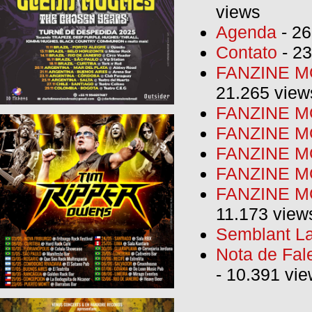
views
Agenda
- 26
Contato
- 23
FANZINE MO
21.265 view
FANZINE MO
FANZINE MO
FANZINE MO
FANZINE M
FANZINE MO
11.173 view
Semblant La
Nota de Fal
- 10.391 vi