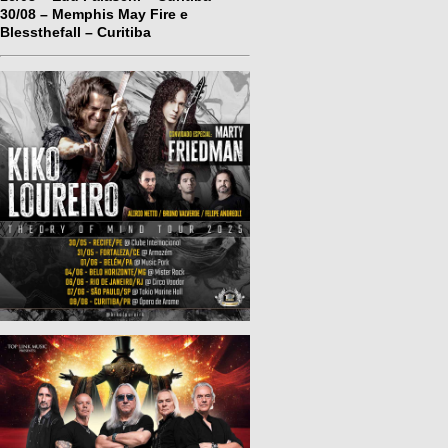
30/08 – Memphis May Fire e
Blessthefall – Curitiba