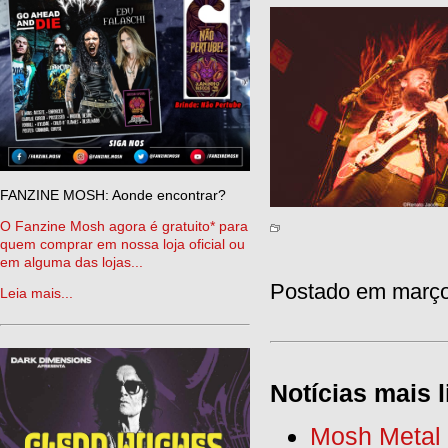
FANZINE MOSH: Aonde encontrar?
O Fanzine Mosh agora é gratuito* para
quem comprar em nossa loja oficial ou
em alguma das lojas...
Postado em março 
Leia mais...
Notícias mais l
Mosh Metal F