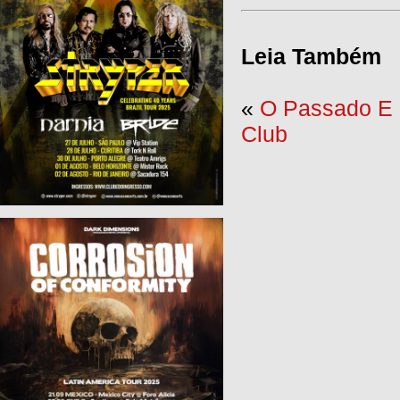
Leia Também
«
O Passado E 
Club