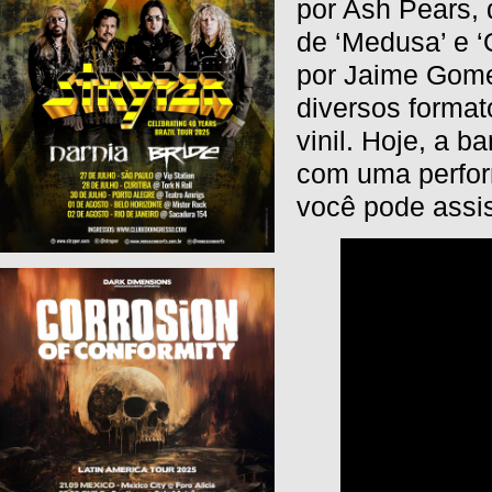
por Ash Pears,
de ‘Medusa’ e ‘
por Jaime Gome
diversos format
vinil. Hoje, a b
com uma perfor
você pode assist