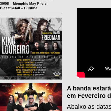
30/08 – Memphis May Fire e
Blessthefall – Curitiba
A banda estar
em Fevereiro d
Abaixo as datas