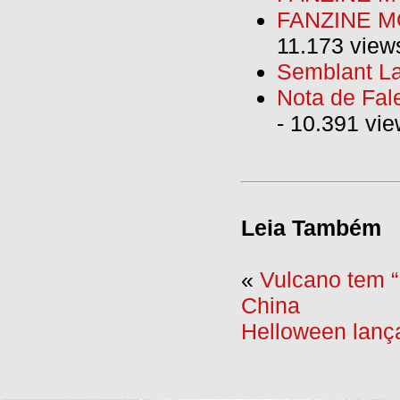
FANZINE MO
11.173 view
Semblant La
Nota de Fal
- 10.391 vi
Leia Também
«
Vulcano tem “
China
Helloween lanç