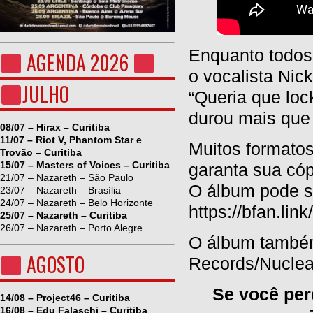
Enquanto todos 
AGENDA 2026
o vocalista Nic
JULHO
“Queria que loc
durou mais que
08/07 – Hirax – Curitiba
11/07 – Riot V, Phantom Star e
Muitos formatos
Trovão – Curitiba
15/07 – Masters of Voices – Curitiba
garanta sua cóp
21/07 – Nazareth – São Paulo
O álbum pode se
23/07 – Nazareth – Brasília
24/07 – Nazareth – Belo Horizonte
https://bfan.lin
25/07 – Nazareth – Curitiba
26/07 – Nazareth – Porto Alegre
O álbum também 
AGOSTO
Records/Nuclea
Se você per
14/08 – Project46 – Curitiba
16/08 – Edu Falaschi – Curitiba