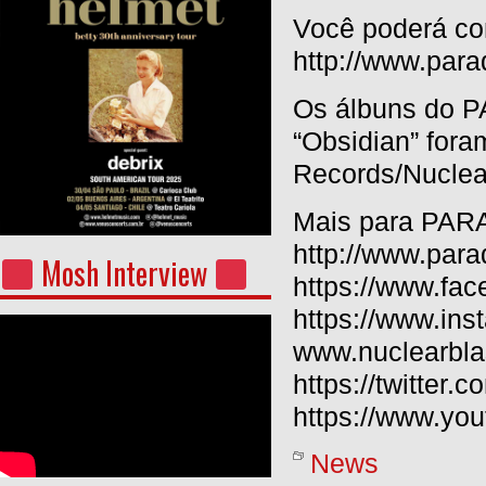
Você poderá co
http://www.parad
Os álbuns do P
“Obsidian” fora
Records/Nuclear
Mais para PAR
http://www.para
Mosh Interview
https://www.fac
https://www.ins
www.nuclearblas
https://twitter.c
https://www.you
News