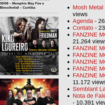
30/08 – Memphis May Fire e
Mosh Metal F
Blessthefall – Curitiba
views
Agenda
- 26
Contato
- 23
FANZINE MO
21.264 view
FANZINE MO
FANZINE MO
FANZINE MO
FANZINE M
FANZINE MO
11.172 view
Semblant La
Nota de Fal
- 10.391 vi