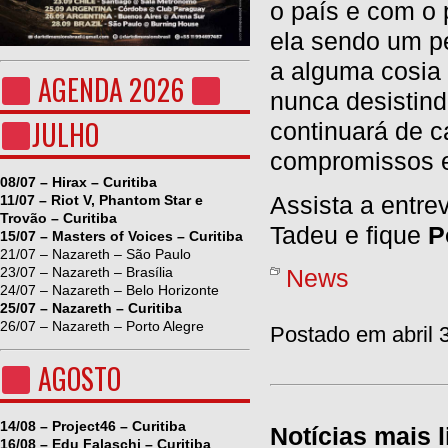
o país e com o
ela sendo um p
a alguma cosia 
AGENDA 2026
nunca desistin
JULHO
continuará de 
compromissos e
08/07 – Hirax – Curitiba
Assista a entre
11/07 – Riot V, Phantom Star e
Trovão – Curitiba
Tadeu e fique
P
15/07 – Masters of Voices – Curitiba
21/07 – Nazareth – São Paulo
23/07 – Nazareth – Brasília
News
24/07 – Nazareth – Belo Horizonte
25/07 – Nazareth – Curitiba
26/07 – Nazareth – Porto Alegre
Postado em abril 
AGOSTO
14/08 – Project46 – Curitiba
Notícias mais l
16/08 – Edu Falaschi – Curitiba