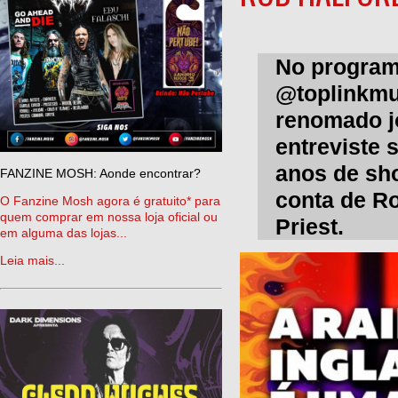
No program
@toplinkmu
renomado j
entreviste
anos de sho
FANZINE MOSH: Aonde encontrar?
conta de Ro
O Fanzine Mosh agora é gratuito* para
quem comprar em nossa loja oficial ou
Priest.
em alguma das lojas...
Leia mais...