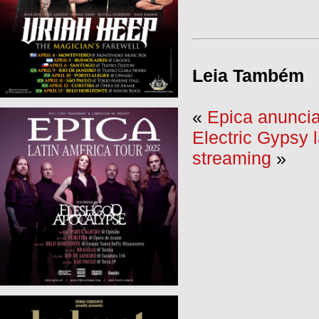
Leia Também
«
Epica anunci
Electric Gypsy 
streaming
»