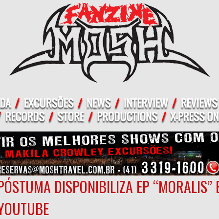
PÓSTUMA DISPONIBILIZA EP “MORALIS” E
YOUTUBE