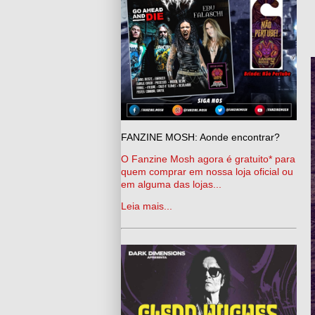
FANZINE MOSH: Aonde encontrar?
O Fanzine Mosh agora é gratuito* para
quem comprar em nossa loja oficial ou
em alguma das lojas...
Leia mais...