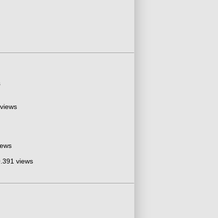
s
 views
iews
.391 views