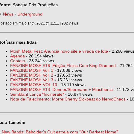
Fonte:
Sangue Frio Produções
News
·
Underground
ostado em maio 14th, 2021 @ 11:11 | 902 views
Notícias mais lidas
Mosh Metal Fest: Anuncia novo site e virada de lote
- 2.260 view
Agenda
- 26.194 views
Contato
- 23.241 views
FANZINE MOSH #16: Edição Física Com King Diamond
- 21.264
FANZINE MOSH Vol. 1
- 17.888 views
FANZINE MOSH Vol. 2
- 17.053 views
FANZINE MOSH Vol. 3
- 15.261 views
FANZINE MOSH VOL.10
- 15.119 views
FANZINE MOSH #13: Denner/Shermann + Miasthenia
- 11.172 v
Semblant Lança “Incinerate”
- 10.874 views
Nota de Falecimento: Morre Cherry Sickbeat do NervoChaos
- 10
Leia Também
«
New Bands: Beholder’s Cult estreia com “Our Darkest Home”