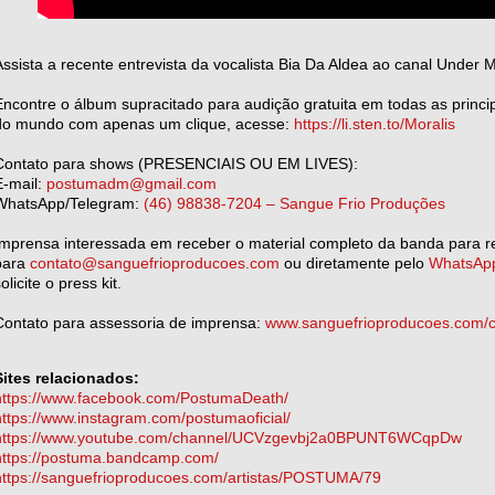
Assista a recente entrevista da vocalista Bia Da Aldea ao canal Under 
Encontre o álbum supracitado para audição gratuita em todas as princ
do mundo com apenas um clique, acesse:
https://li.sten.to/Moralis
Contato para shows (PRESENCIAIS OU EM LIVES):
E-mail:
postumadm@gmail.com
WhatsApp/Telegram:
(46) 98838-7204 – Sangue Frio Produções
Imprensa interessada em receber o material completo da banda para r
para
contato@sanguefrioproducoes.com
ou diretamente pelo
WhatsApp
olicite o press kit.
Contato para assessoria de imprensa:
www.sanguefrioproducoes.com/c
Sites relacionados:
https://www.facebook.com/PostumaDeath/
https://www.instagram.com/postumaoficial/
https://www.youtube.com/channel/UCVzgevbj2a0BPUNT6WCqpDw
https://postuma.bandcamp.com/
https://sanguefrioproducoes.com/artistas/POSTUMA/79