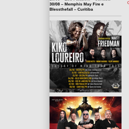
30/08 – Memphis May Fire e
Blessthefall – Curitiba