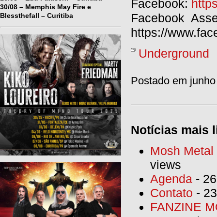
Facebook:
http
30/08 – Memphis May Fire e
Facebook Asse
Blessthefall – Curitiba
https://www.fa
Underground
Postado em junho 
Notícias mais l
Mosh Metal F
views
Agenda
- 26
Contato
- 23
FANZINE MO