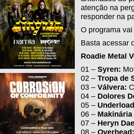
atenção na perg
responder na pa
O programa vai
Basta acessar o
Roadie Metal 
01 –
Syren:
Mot
02 –
Tropa de 
03 –
Válvera:
C
04 –
Dolores D
05 –
Underload
06 –
Makinária
07 –
Heryn Dae
08 –
Overhead