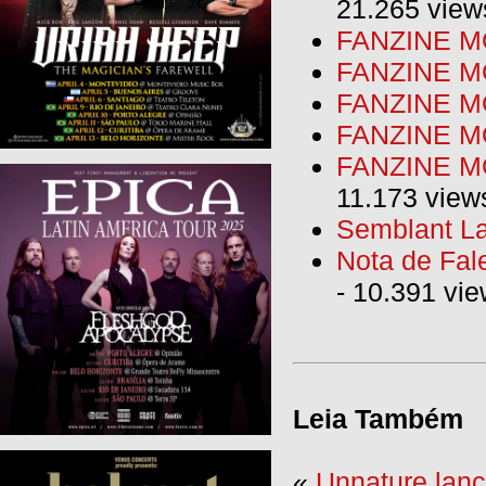
21.265 view
FANZINE MO
FANZINE MO
FANZINE MO
FANZINE M
FANZINE MO
11.173 view
Semblant La
Nota de Fal
- 10.391 vi
Leia Também
«
Unnature lanç