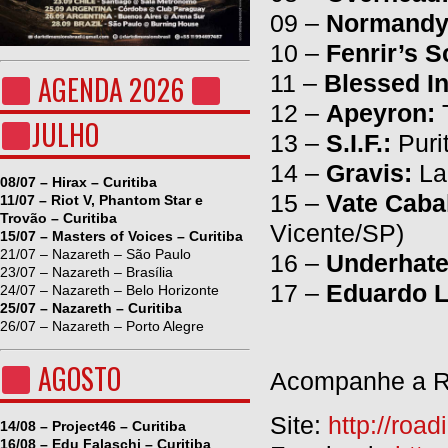
09 –
Normandy
10 –
Fenrir’s S
11 –
Blessed In
AGENDA 2026
12 –
Apeyron:
T
JULHO
13 –
S.I.F.:
Puri
14 –
Gravis:
La
08/07 – Hirax – Curitiba
15 –
Vate Caba
11/07 – Riot V, Phantom Star e
Trovão – Curitiba
Vicente/SP)
15/07 – Masters of Voices – Curitiba
21/07 – Nazareth – São Paulo
16 –
Underhate
23/07 – Nazareth – Brasília
17 –
Eduardo L
24/07 – Nazareth – Belo Horizonte
25/07 – Nazareth – Curitiba
26/07 – Nazareth – Porto Alegre
AGOSTO
Acompanhe a Ro
Site:
http://roa
14/08 – Project46 – Curitiba
16/08 – Edu Falaschi – Curitiba