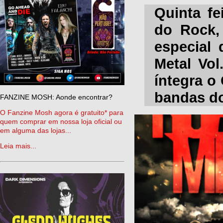
Quinta fe
do Rock, 
especial
Metal Vol
íntegra o
bandas do
FANZINE MOSH: Aonde encontrar?
O Fanzine Mosh agora é gratuito* para
quem comprar em nossa loja oficial ou
em alguma das lojas...
Leia mais...