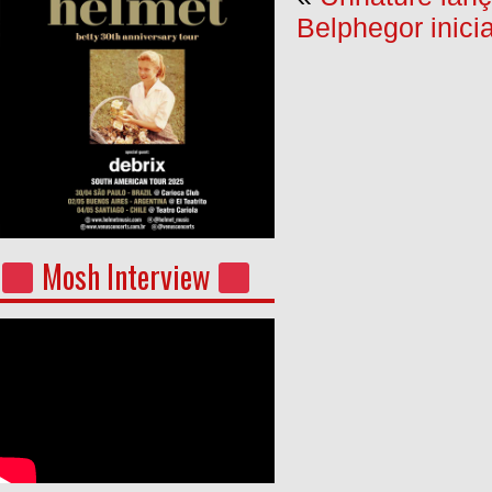
Belphegor inici
Mosh Interview