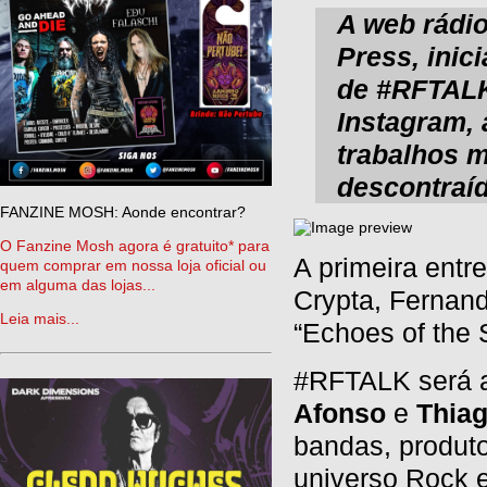
A web rádi
Press, inici
de #RFTALK
Instagram, 
trabalhos m
descontraí
FANZINE MOSH: Aonde encontrar?
O Fanzine Mosh agora é gratuito* para
A primeira entr
quem comprar em nossa loja oficial ou
em alguma das lojas...
Crypta, Fernand
Leia mais...
“Echoes of the 
#RFTALK será a
Afonso
e
Thia
bandas, produto
universo Rock 