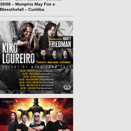
30/08 – Memphis May Fire e
Blessthefall – Curitiba