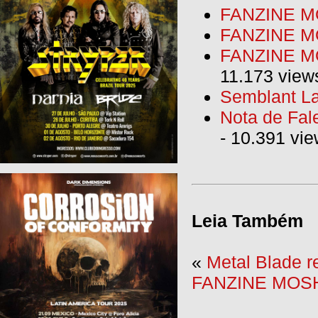
FANZINE MO
FANZINE M
FANZINE MO
11.173 view
Semblant La
Nota de Fal
- 10.391 vi
Leia Também
«
Metal Blade r
FANZINE MOSH: