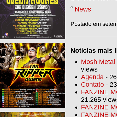
News
Postado em setem
Notícias mais l
Mosh Metal F
views
Agenda
- 26
Contato
- 23
FANZINE MO
21.265 view
FANZINE MO
FANZINE MO