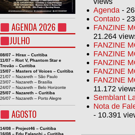
views
Agenda
- 26
Contato
- 23
AGENDA 2026
FANZINE MO
21.264 view
JULHO
FANZINE MO
FANZINE MO
08/07 – Hirax – Curitiba
11/07 – Riot V, Phantom Star e
FANZINE MO
Trovão – Curitiba
FANZINE M
15/07 – Masters of Voices – Curitiba
21/07 – Nazareth – São Paulo
FANZINE MO
23/07 – Nazareth – Brasília
11.172 view
24/07 – Nazareth – Belo Horizonte
25/07 – Nazareth – Curitiba
Semblant La
26/07 – Nazareth – Porto Alegre
Nota de Fal
AGOSTO
- 10.391 vi
14/08 – Project46 – Curitiba
16/08 – Edu Falaschi – Curitiba