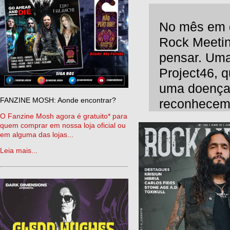
No mês em 
Rock Meeting
pensar. Uma 
Project46, q
uma doença 
FANZINE MOSH: Aonde encontrar?
reconhecem
O Fanzine Mosh agora é gratuito* para
quem comprar em nossa loja oficial ou
em alguma das lojas...
Leia mais...