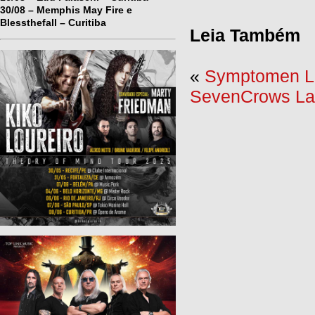
30/08 – Memphis May Fire e
Blessthefall – Curitiba
Leia Também
«
Symptomen La
SevenCrows La