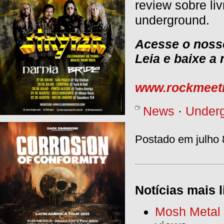
review sobre li
underground.
Acesse o nosso
Leia e baixe a
www.rockmeeti
News
·
Under
Postado em julho 
Notícias mais l
Mosh Metal F