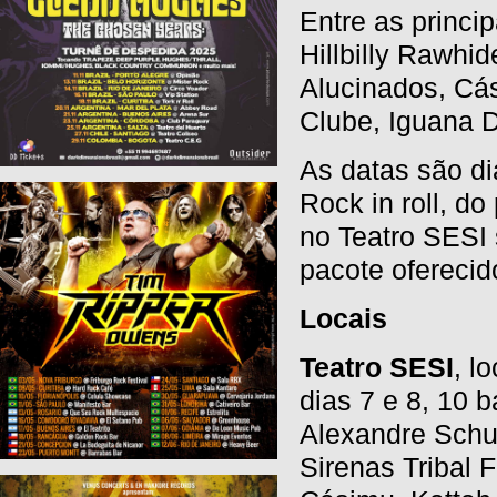
Entre as princi
Hillbilly Rawhid
Alucinados, Cás
Clube, Iguana D
As datas são di
Rock in roll, d
no Teatro SESI
pacote oferecido
Locais
Teatro SESI
, l
dias 7 e 8, 10 
Alexandre Schu
Sirenas Tribal 