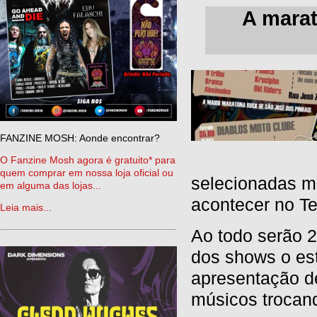
A marat
FANZINE MOSH: Aonde encontrar?
O Fanzine Mosh agora é gratuito* para
quem comprar em nossa loja oficial ou
selecionadas me
em alguma das lojas...
acontecer no Te
Leia mais...
Ao todo serão 2
dos shows o es
apresentação de
músicos trocan