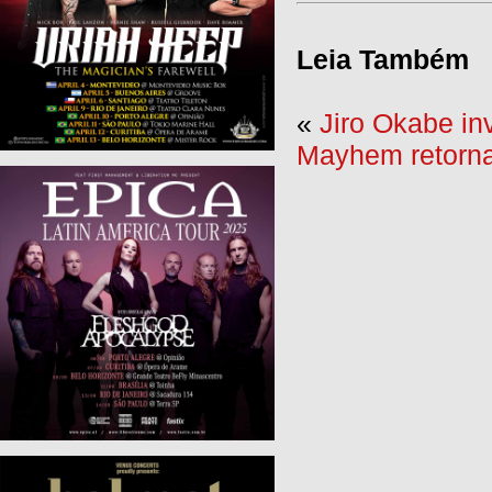
Leia Também
«
Jiro Okabe in
Mayhem retorna