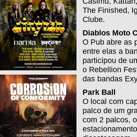
Cásimu, Kattah,
The Finished, 
Clube.
Diablos Moto 
O Pub abre as p
entre elas a b
participou de u
o Rebellion Fes
das bandas Exyl
Park Ball
O local com ca
palco de um gr
com 2 palcos, o
estacionamento,