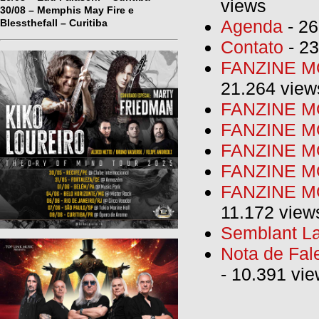
views
30/08 – Memphis May Fire e
Agenda
- 26
Blessthefall – Curitiba
Contato
- 23
FANZINE MO
21.264 view
FANZINE MO
FANZINE MO
FANZINE MO
FANZINE M
FANZINE MO
11.172 view
Semblant La
Nota de Fal
- 10.391 vi