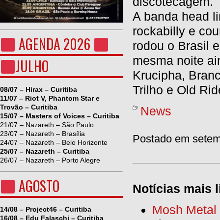
discotecagem.
A banda head lin
rockabilly e co
AGENDA 2026
rodou o Brasil 
mesma noite ain
JULHO
Krucipha, Bran
Trilho e Old Rid
08/07 – Hirax – Curitiba
11/07 – Riot V, Phantom Star e
Trovão – Curitiba
News
15/07 – Masters of Voices – Curitiba
21/07 – Nazareth – São Paulo
23/07 – Nazareth – Brasília
Postado em setemb
24/07 – Nazareth – Belo Horizonte
25/07 – Nazareth – Curitiba
26/07 – Nazareth – Porto Alegre
AGOSTO
Notícias mais l
Mosh Metal F
14/08 – Project46 – Curitiba
16/08 – Edu Falaschi – Curitiba