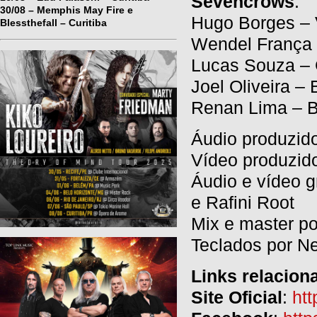
Sevencrows
:
30/08 – Memphis May Fire e
Hugo Borges – 
Blessthefall – Curitiba
Wendel França 
Lucas Souza – 
Joel Oliveira – 
Renan Lima – B
Áudio produzido
Vídeo produzid
Áudio e vídeo 
e Rafini Root
Mix e master p
Teclados por N
Links relacion
Site Oficial
:
ht