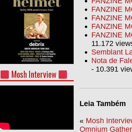
FANZINE MO
FANZINE MO
FANZINE MO
FANZINE M
FANZINE MO
11.172 view
Semblant La
Nota de Fal
- 10.391 vi
Mosh Interview
Leia Também
«
Mosh Intervie
Omnium Gatheru