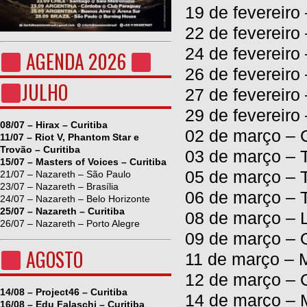
19 de fevereiro 
22 de fevereiro
24 de fevereiro
AGENDA 2026
26 de fevereiro
JULHO
27 de fevereiro
29 de fevereiro
08/07 – Hirax – Curitiba
02 de março – C
11/07 – Riot V, Phantom Star e
Trovão – Curitiba
03 de março – T
15/07 – Masters of Voices – Curitiba
05 de março – T
21/07 – Nazareth – São Paulo
23/07 – Nazareth – Brasília
06 de março – 
24/07 – Nazareth – Belo Horizonte
25/07 – Nazareth – Curitiba
08 de março – 
26/07 – Nazareth – Porto Alegre
09 de março – 
AGOSTO
11 de março – M
12 de março – C
14/08 – Project46 – Curitiba
14 de março – 
16/08 – Edu Falaschi – Curitiba