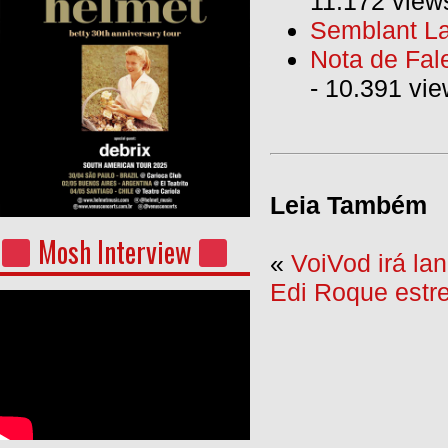
11.172 view
Semblant La
Nota de Fal
- 10.391 vi
Leia Também
Mosh Interview
«
VoiVod irá l
Edi Roque estr