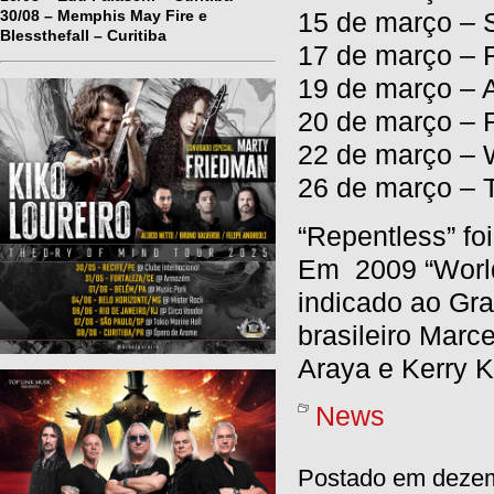
30/08 – Memphis May Fire e
15 de março – 
Blessthefall – Curitiba
17 de março – 
19 de março – 
20 de março – 
22 de março – W
26 de março – 
“Repentless” fo
Em 2009 “World 
indicado ao G
brasileiro Mar
Araya e Kerry K
News
Postado em dezem