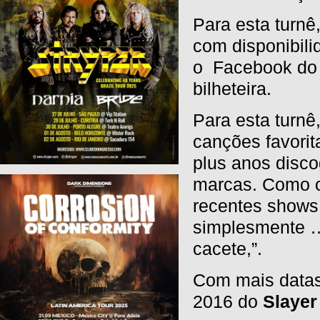
Para esta turnê
com disponibili
o
Facebook d
bilheteira.
Para esta turnê
canções favorit
plus anos disc
marcas.
Como o
recentes show
simplesmente … 
cacete,”.
Com mais datas
2016 do
Slayer