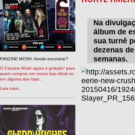
Na divulga
álbum de es
sua turnê p
dezenas de
semanas.
FANZINE MOSH: Aonde encontrar?
O Fanzine Mosh agora é gratuito* para
quem comprar em nossa loja oficial ou
em alguma das lojas...
Leia mais...