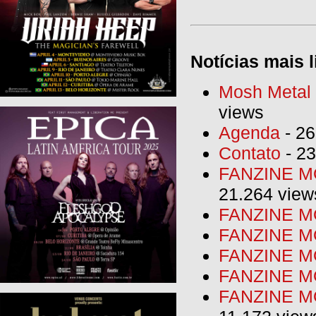
Notícias mais l
Mosh Metal F
views
Agenda
- 26
Contato
- 23
FANZINE MO
21.264 view
FANZINE MO
FANZINE MO
FANZINE MO
FANZINE M
FANZINE MO