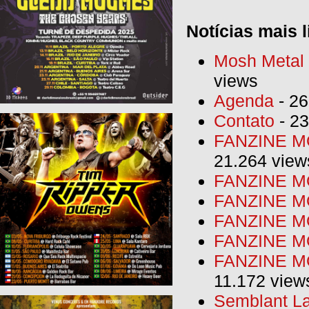
Notícias mais l
Mosh Metal F
views
Agenda
- 26
Contato
- 23
FANZINE MO
21.264 view
FANZINE MO
FANZINE MO
FANZINE MO
FANZINE M
FANZINE MO
11.172 view
Semblant La