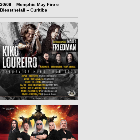
30/08 – Memphis May Fire e
Blessthefall – Curitiba