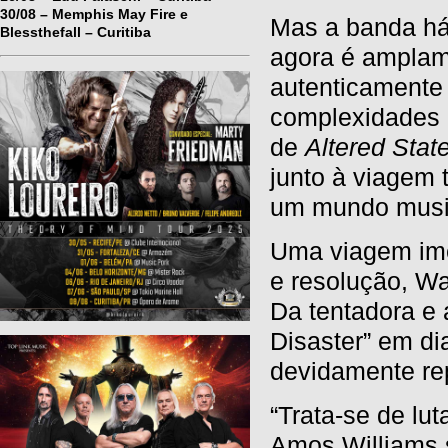
30/08 – Memphis May Fire e
Mas a banda há
Blessthefall – Curitiba
agora é ampla
autenticamente 
complexidades
de
Altered Stat
junto à viagem 
um mundo music
Uma viagem imer
e resolução, Wa
Da tentadora e 
Disaster” em di
devidamente re
“Trata-se de lu
Amos Williams s