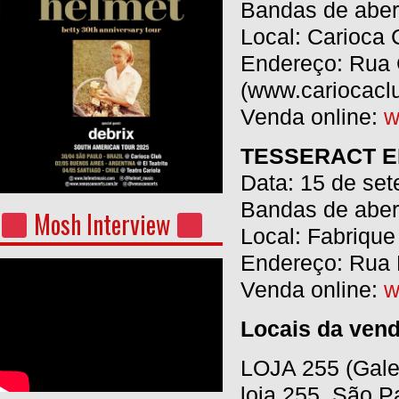
Bandas de abert
Local: Carioca 
Endereço: Rua 
(www.cariocaclu
Venda online:
w
TESSERACT E
Data: 15 de se
Bandas de abert
Mosh Interview
Local: Fabrique
Endereço: Rua 
Venda online:
w
Locais da vend
LOJA 255 (Galer
loja 255, São P