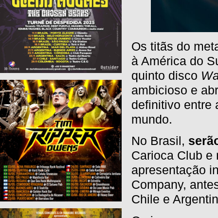
Os titãs do me
à América do S
quinto disco
Wa
ambicioso e abr
definitivo entr
mundo.
No Brasil,
serã
Carioca Club e 
apresentação int
Company, antes
Chile e Argentin