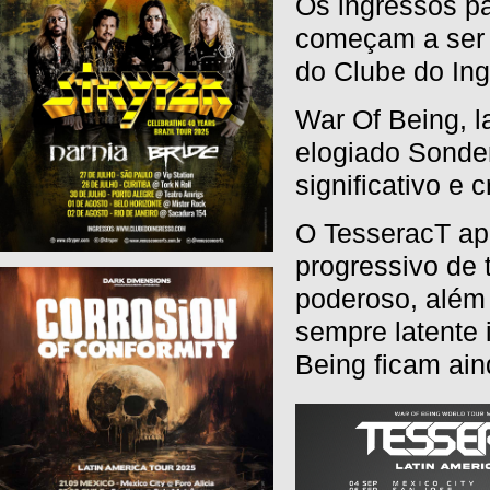
Os ingressos pa
começam a ser v
do Clube do Ing
War Of Being, 
elogiado Sonde
significativo e c
O TesseracT ap
progressivo de 
poderoso, além 
sempre latente i
Being ficam ain