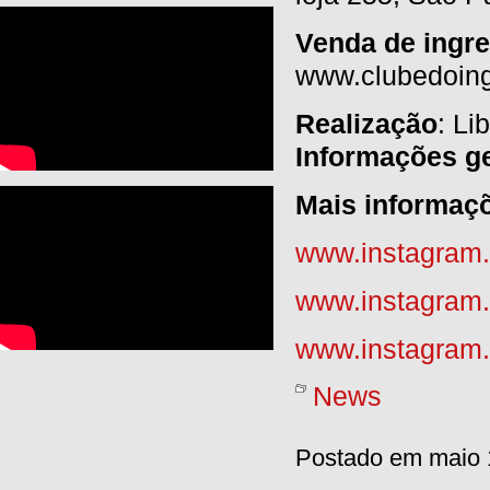
Venda de ingre
www.clubedoin
Realização
: Li
Informações g
Mais informaç
www.instagram.
www.instagram.c
www.instagram.
News
Postado em maio 1