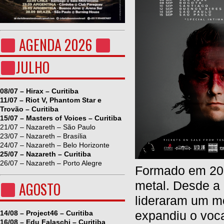
AGENDA 2026
JULHO
08/07 – Hirax – Curitiba
11/07 – Riot V, Phantom Star e
Trovão – Curitiba
15/07 – Masters of Voices – Curitiba
21/07 – Nazareth – São Paulo
23/07 – Nazareth – Brasília
24/07 – Nazareth – Belo Horizonte
25/07 – Nazareth – Curitiba
26/07 – Nazareth – Porto Alegre
Formado em 200
metal. Desde a 
AGOSTO
lideraram um mo
expandiu o voca
14/08 – Project46 – Curitiba
16/08 – Edu Falaschi – Curitiba