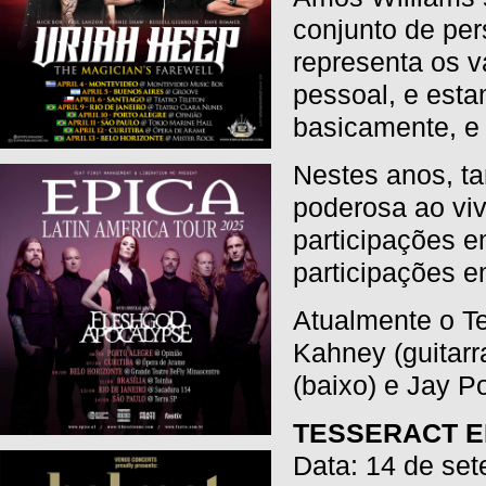
conjunto de pe
representa os v
pessoal, e est
basicamente, e
Nestes anos, t
poderosa ao vi
participações e
participações e
Atualmente o Te
Kahney (guitarr
(baixo) e Jay Po
TESSERACT E
Data: 14 de se