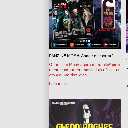
FANZINE MOSH: Aonde encontrar?
O Fanzine Mosh agora é gratuito* para
P
quem comprar em nossa loja oficial ou
em alguma das lojas...
Leia mais...