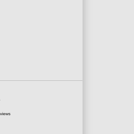
s
 views