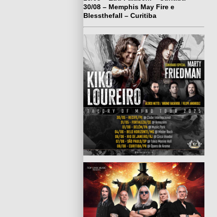
30/08 – Memphis May Fire e
Blessthefall – Curitiba