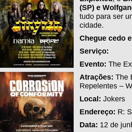
(SP) e Wolfgan
tudo para ser u
cidade.
Chegue cedo e 
Serviço:
Evento:
The Exp
Atrações:
The E
Repelentes – W
Local:
Jokers
Endereço:
R: S
Data:
12 de jun