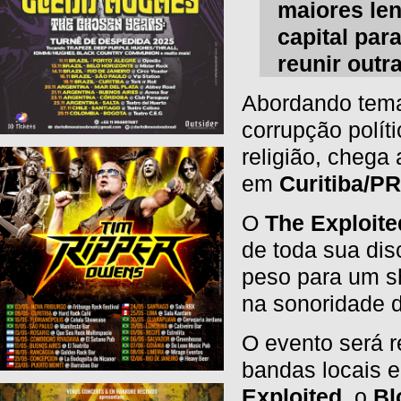
maiores le
capital par
reunir outr
Abordando tema
corrupção polít
religião, chega
em
Curitiba/PR
O
The Exploite
de toda sua dis
peso para um s
na sonoridade 
O evento será r
bandas locais 
Exploited
, o
Bl