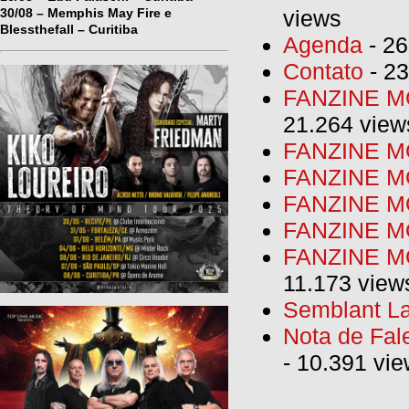
30/08 – Memphis May Fire e
views
Blessthefall – Curitiba
Agenda
- 26
Contato
- 23
FANZINE MO
21.264 view
FANZINE MO
FANZINE MO
FANZINE MO
FANZINE M
FANZINE MO
11.173 view
Semblant La
Nota de Fal
- 10.391 vi