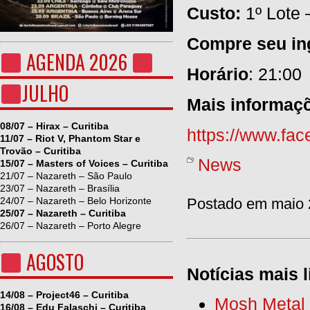
Custo:
1º Lote 
Compre seu in
AGENDA 2026
Horário
: 21:00
JULHO
Mais informaç
08/07 – Hirax – Curitiba
https://www.fa
11/07 – Riot V, Phantom Star e
Trovão – Curitiba
News
15/07 – Masters of Voices – Curitiba
21/07 – Nazareth – São Paulo
23/07 – Nazareth – Brasília
24/07 – Nazareth – Belo Horizonte
Postado em maio 2
25/07 – Nazareth – Curitiba
26/07 – Nazareth – Porto Alegre
AGOSTO
Notícias mais l
14/08 – Project46 – Curitiba
Mosh Metal F
16/08 – Edu Falaschi – Curitiba